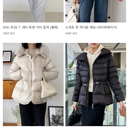
[MD 추천] T 레더 포켓 카라 점퍼 [블랙]
소프트 핏 덕다운 패딩 [라이트베이지]
sold out
sold out