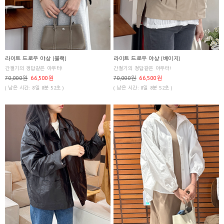
라이트 드로우 야상 [블랙]
라이트 드로우 야상 [베이지]
간절기의 정답같은 아우터!
간절기의 정답같은 아우터!
70,000원
66,500원
70,000원
66,500원
( 남은 시간: 8일 8분 52초 )
( 남은 시간: 8일 8분 52초 )