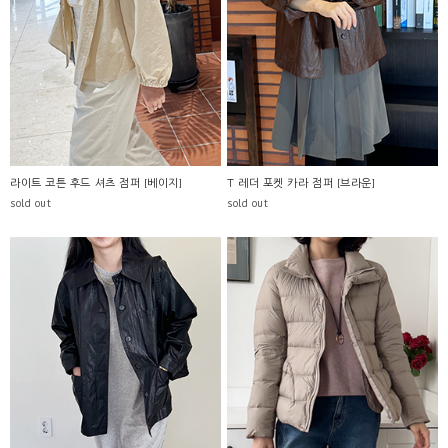
라이트 코튼 후드 셔츠 점퍼 [베이지]
T 레더 포켓 카라 점퍼 [브라운]
sold out
sold out