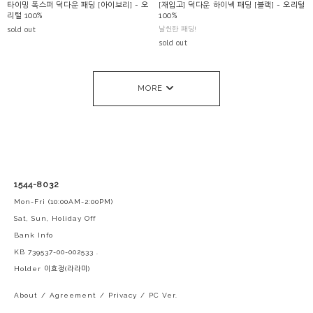
타이밍 폭스퍼 덕다운 패딩 [아이보리] - 오
[재입고] 덕다운 하이넥 패딩 [블랙] - 오리털
리털 100%
100%
sold out
날씬한 패딩!
sold out
MORE
1544-8032
Mon-Fri (10:00AM-2:00PM)
Sat, Sun, Holiday Off
Bank Info
KB 739537-00-002533 .
Holder 이효정(라라미)
About
/
Agreement
/
Privacy
/
PC Ver.