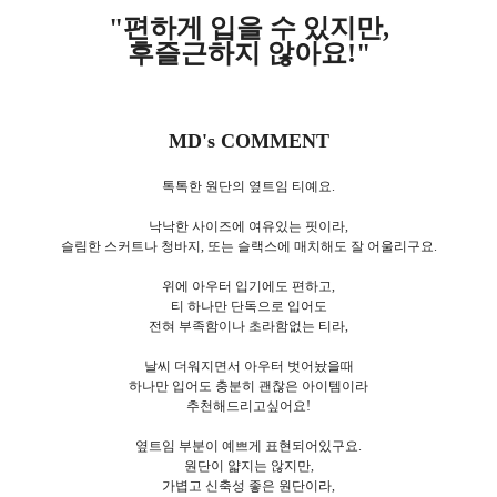
"편하게 입을 수 있지만,
후즐근하지 않아요!"
MD's COMMENT
톡톡한 원단의 옆트임 티예요.
낙낙한 사이즈에 여유있는 핏이라,
슬림한 스커트나 청바지, 또는 슬랙스에 매치해도 잘 어울리구요.
위에 아우터 입기에도 편하고,
티 하나만 단독으로 입어도
전혀 부족함이나 초라함없는 티라,
날씨 더워지면서 아우터 벗어놨을때
하나만 입어도 충분히 괜찮은 아이템이라
추천해드리고싶어요!
옆트임 부분이 예쁘게 표현되어있구요.
원단이 얇지는 않지만,
가볍고 신축성 좋은 원단이라,