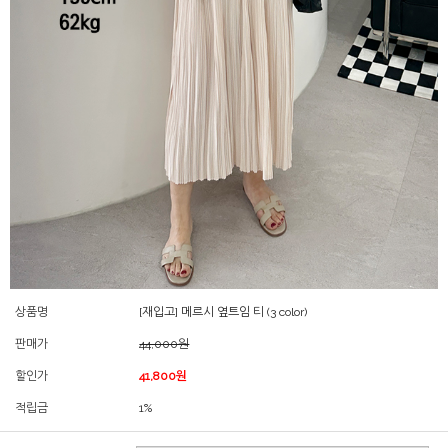
상품명
[재입고] 메르시 옆트임 티 (3 color)
판매가
44,000원
할인가
41,800원
적립금
1%