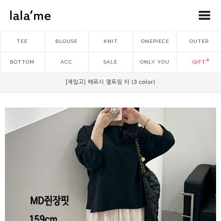
TEE
BLOUSE
KNIT
ONEPIECE
OUTER
BOTTOM
ACC
SALE
ONLY YOU
GIFT
[재입고] 메르시 옆트임 티 (3 color)