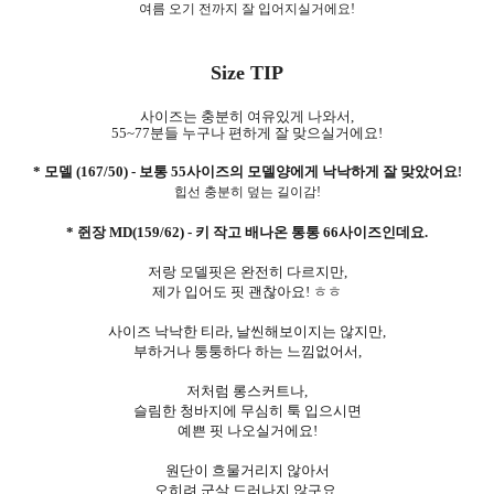
여름 오기 전까지 잘 입어지실거에요!
Size TIP
사이즈는 충분히 여유있게 나와서,
55~77분들 누구나 편하게 잘 맞으실거에요!
* 모델 (167/50) - 보통 55사이즈의 모델양에게 낙낙하게 잘 맞았어요
!
힙선 충분히 덮는 길이감!
* 쥔장 MD(159/62) - 키 작고 배나온 통통 66사이즈인데요.
저랑 모델핏은 완전히 다르지만,
제가 입어도 핏 괜찮아요! ㅎㅎ
사이즈 낙낙한 티라, 날씬해보이지는 않지만,
부하거나 퉁퉁하다 하는 느낌없어서,
저처럼 롱스커트나,
슬림한 청바지에 무심히 툭 입으시면
예쁜 핏 나오실거에요!
원단이 흐물거리지 않아서
오히려 군살 드러나지 않구요.