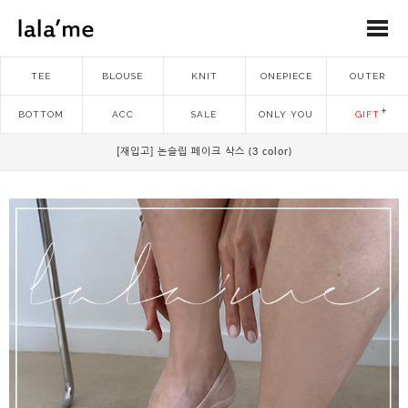
TEE
BLOUSE
KNIT
ONEPIECE
OUTER
BOTTOM
ACC
SALE
ONLY YOU
GIFT
[재입고] 논슬립 페이크 삭스 (3 color)