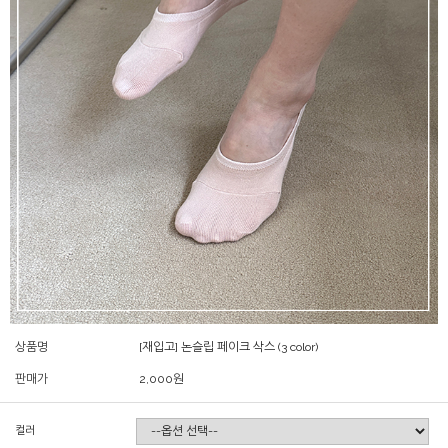
상품명
[재입고] 논슬립 페이크 삭스 (3 color)
판매가
2,000
원
컬러