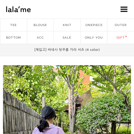
TEE
BLOUSE
KNIT
ONEPIECE
OUTER
BOTTOM
ACC
SALE
ONLY YOU
GIFT
[재입고] 바네사 뒷주름 카라 셔츠 (4 color)