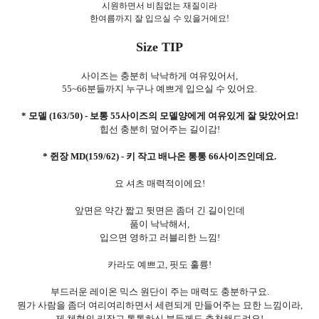
시원하면서 비침없는 재질이라
한여름까지 잘 입으실 수 있을거에요!
Size TIP
사이즈는 충분히 낙낙하게 여유있어서,
55
~66분들까지 누구나 예쁘게 입으실 수 있어요.
* 모델 (163/50) - 보통 55사이즈의 모델양에게 여유있게 잘 맞았어요!
힙선 충분히 덮어주는 길이감!
* 쥔장 MD(159/62) - 키 작고 배나온 통통 66사이즈인데요.
요 셔츠 매력적이에요!
앞면은 약간 짧고 뒷면은 좀더 긴 길이인데
품이 낙낙해서,
입으면 영하고 러블리한 느낌!
카라도 예쁘고, 핏도 훌륭!
부드러운 레이온 믹스 원단이 주는 매력도 충분하구요.
뭔가 사람을 좀더 여리여리하면서 세련되게 만들어주는 묘한 느낌이라,
제 체형의 키작고 통통하신 분들께도 추천해드려요!