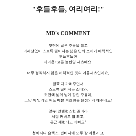
"후들후들, 여리여리
!"
MD's COMMENT
뒷면에 넓은 주름을 잡고
어깨선없이 스르륵 떨어지는 넓은 단의 소매가 매력적인
후들후들한
레이온+코튼 블렌딩 셔츠예요!
너무 정직하지 않은 매력적인 핏의 여름셔츠인데요,
팔뚝 다 가려주면서
스르륵 떨어지는 소매와,
뒷면에 넓게 넓게 잡힌 주름이,
그냥 툭 입기만 해도 예쁜 셔츠핏을 완성되게 해주네요!
앞/뒤 언밸런스한 길이라
체형 커버도 잘 되고,
은근 세련되고 에뻐요!
청바지나 슬랙스, 반바지에 모두 잘 어울리고,