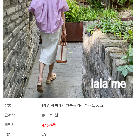
상품명
[재입고] 바네사 뒷주름 카라 셔츠 (4 color)
판매가
50,000원
할인가
47,500원
적립금
1%