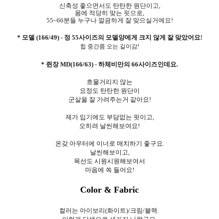
신축성 좋으면서도 탄탄한 원단이고,
몸에 적당히 맞는 핏으로,
55~66분들 누구나 깔끔하게 잘 맞으실거에요!
* 모델 (166/49) - 정 55사이즈의 모델양에게 크지 않게 잘 맞았어요
!
힙 중간쯤 오는 길이감!
* 쥔장 MD(166/63) -
하체비만의 66사이즈인데요.
흐물거리지 않는
요정도 탄탄한 원단이
군살을 잘 가려주는거 같아요!
제가 입기에도 부담없는 핏이고,
오히려 날씬해보여요!
온갖 아우터에 이너로 매치하기 좋구요.
날씬해보이고,
목선도 시원시원해보여서
마음에 쏙 들어요!
Color & Fabric
컬러는 아이보리(화이트)/크림/블랙.