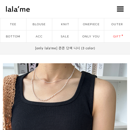
TEE
BLOUSE
KNIT
ONEPIECE
OUTER
BOTTOM
ACC
SALE
ONLY YOU
GIFT
[only lala'me] 쫀쫀 단색 나시 (3 color)