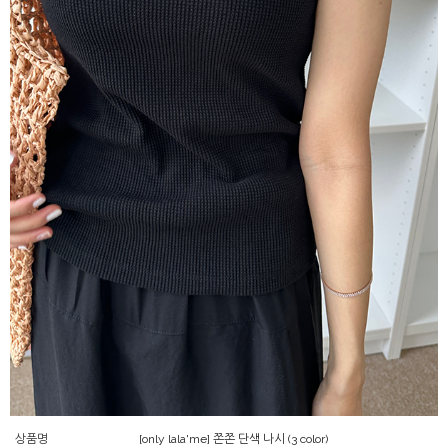
상품명
[only lala'me] 쫀쫀 단색 나시 (3 color)