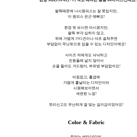
팔뚝때문에 나시원피스는 잘 못입지만,
이 원피스 은근 예뻐요!
쥔장 핏 보시면 아시겠지만,
팔뚝 부각 심하지 않고,
위에 가볍게 가디건이나 셔츠 걸쳐주면
부담없이 무난핏으로 입을 수 있는 디자인이에요!
사이즈 저에게도 낙낙하고
진동둘레 넓지 않아서
손을 들어도 겨드랑이, 부유방 부담없어요!
비침없고, 홑겹에
가볍게 흩날리는 디자인이라
시원해보이면서
세련된 느낌!
쪼리신고도 무난하게 잘 맞는 길이감이었어요!
Color & Fabric
컬러는 버터/네이비.