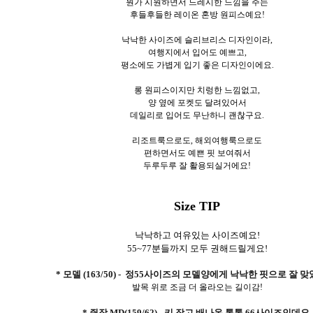
뭔가 시원하면서 드레시한 느낌을 주는
후들후들한 레이온 혼방 원피스예요!
낙낙한 사이즈에 슬리브리스 디자인이라,
여행지에서 입어도 예쁘고,
평소에도 가볍게 입기 좋은 디자인이에요.
롱 원피스이지만 치렁한 느낌없고,
양 옆에 포켓도 달려있어서
데일리로 입어도 무난하니 괜찮구요.
리조트룩으로도, 해외여행룩으로도
편하면서도 예쁜 핏 보여줘서
두루두루 잘 활용되실거에요!
Size TIP
낙낙하고 여유있는 사이즈예요!
55~77분들까지 모두 권해드릴게요!
* 모델 (163/50) - 정55사이즈의 모델양에게 낙낙한 핏으로 잘 
발목 위로 조금 더 올라오는 길이감!
* 쥔장 MD(159/62) - 키 작고 배나온 통통 66사이즈인데요.