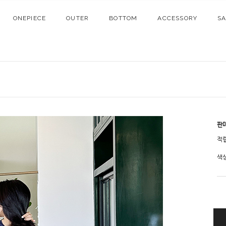
ONEPIECE
OUTER
BOTTOM
ACCESSORY
S
판
적
색