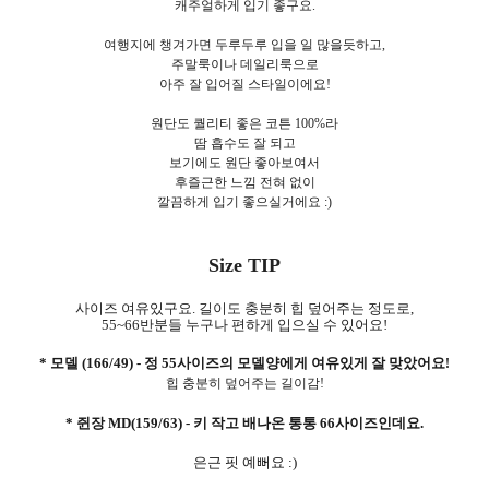
캐주얼하게 입기 좋구요.
여행지에 챙겨가면 두루두루 입을 일 많을듯하고,
주말룩이나 데일리룩으로
아주 잘 입어질 스타일이에요!
원단도 퀄리티 좋은 코튼 100%라
땀 흡수도 잘 되고
보기에도 원단 좋아보여서
후즐근한 느낌 전혀 없이
깔끔하게 입기 좋으실거에요 :)
Size TIP
사이즈 여유있구요. 길이도 충분히 힙 덮어주는 정도로,
55~66반분들 누구나 편하게 입으실 수 있어요!
* 모델 (166/49) - 정 55사이즈의 모델양에게 여유있게 잘 맞았어요
!
힙 충분히 덮어주는 길이감!
* 쥔장 MD(159/63) - 키 작고 배나온 통통 66사이즈인데요.
은근 핏 예뻐요 :)