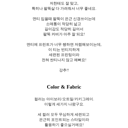
저한테도 잘 맞고,
특히나 팔뚝살 다 가려줘서 너무 좋네요.
면티 입을때 팔뚝이 은근 신경쓰이는데
소매통이 적당히 넓고
길이감도 적당히 길어서
팔뚝 커버가 아주 잘 되요!
면티에 프린트가 너무 쌩하면 저렴해보이는데,
이 티는 빈티지하게
세련된 프린팅이라
전혀 싼티나지 않고 예뻐요!
강추!!
Color & Fabric
컬러는 아이보리/오트밀/카키그레이.
이렇게 세가지 나왔구요.
세 컬러 모두 무심하게 세련되고
은근히 포인트되는 스타일이라
활용하기 좋으실거에요!