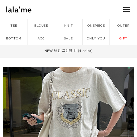
TEE
BLOUSE
KNIT
ONEPIECE
OUTER
BOTTOM
ACC
SALE
ONLY YOU
GIFT
NEW 버킨 프린팅 티 (4 color)