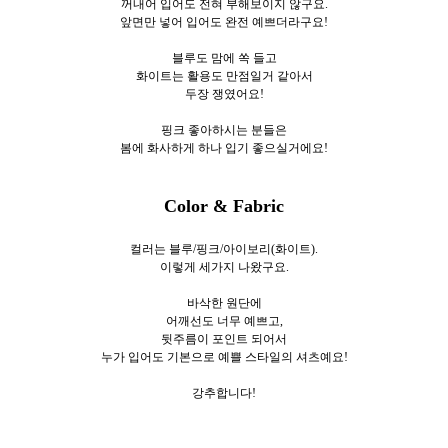
꺼내어 입어도 전혀 부해보이지 않구요.
앞면만 넣어 입어도 완전 예쁘더라구요!
블루도 맘에 쏙 들고
화이트는 활용도 만점일거 같아서
두장 쟁였어요!
핑크 좋아하시는 분들은
봄에 화사하게 하나 입기 좋으실거에요!
Color & Fabric
컬러는 블루/핑크/아이보리(화이트).
이렇게 세가지
나왔구요.
바삭한 원단에
어깨선도 너무 예쁘고,
뒷주름이 포인트 되어서
누가 입어도 기본으로 예쁠 스타일의 셔츠예요!
강추합니다!