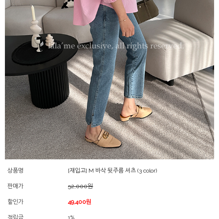
상품명
[재입고] M 바삭 뒷주름 셔츠 (3 color)
판매가
52,000원
할인가
49,400원
적립금
1%