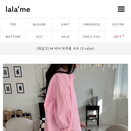
TEE
BLOUSE
KNIT
ONEPIECE
OUTER
BOTTOM
ACC
SALE
ONLY YOU
GIFT
[재입고] M 바삭 뒷주름 셔츠 (3 color)