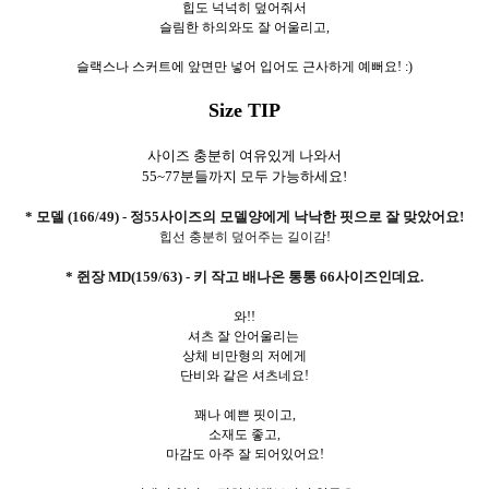
힙도 넉넉히 덮어줘서
슬림한 하의와도 잘 어울리고,
슬랙스나 스커트에 앞면만 넣어 입어도 근사하게 예뻐요! :)
Size TIP
사이즈 충분히 여유있게 나와서
55~77분들까지 모두 가능하세요!
* 모델 (166/49) - 정55사이즈의 모델양에게 낙낙한 핏으로 잘 맞았어요!
힙선 충분히 덮어주는 길이감!
* 쥔장 MD(159/63) - 키 작고 배나온 통통 66사이즈인데요.
와!!
셔츠 잘 안어울리는
상체 비만형의 저에게
단비와 같은 셔츠네요!
꽤나 예쁜 핏이고,
소재도 좋고,
마감도 아주 잘 되어있어요!