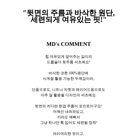
"뒷면의 주름과 바삭한 원단,
세련되게 여유있는 핏!
"
MD's COMMENT
힙 여유있게 덮어주는 길이의
드롭숄더 뒷주름 셔츠예요!
바삭한 코튼 100%원단에
사계절 활용 가능한 두께감이라,
단품으로도, 니트나 자켓과 레이어드용으로도
아주 잘 활용될 디자인의 셔츠예요.
뒷면의 커다란 한겹 주름이 포인트이구요!
어깨선 내려와있고,
카라도 예뻐서
그냥 하나만 툭 입어도 세련됨 장착!
여리여리한 핏이고,