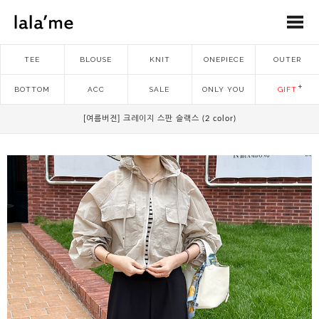
TEE
BLOUSE
KNIT
ONEPIECE
OUTER
BOTTOM
ACC
SALE
ONLY YOU
GIFT
[여름버전] 크레이지 스판 슬랙스 (2 color)