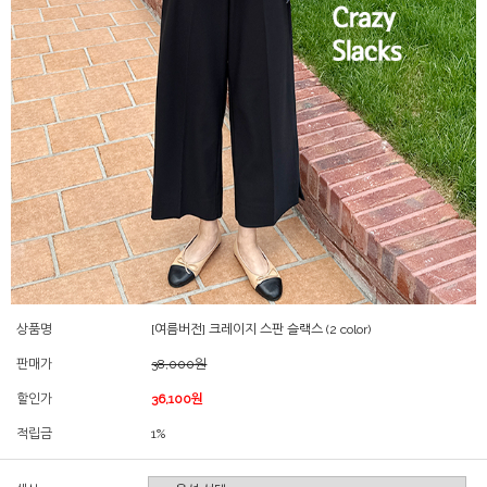
상품명
[여름버전] 크레이지 스판 슬랙스 (2 color)
판매가
38,000원
할인가
36,100원
적립금
1%