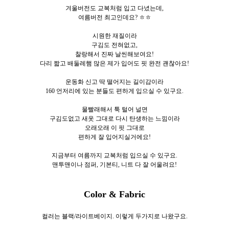
겨울버전도 교복처럼 입고 다녔는데,
여름버전 최고인데요? ㅎㅎ
시원한 재질이라
구김도 전혀없고,
찰랑해서 진짜 날씬해보여요!
다리 짧고 배둘레햄 많은 제가 입어도 핏 완전 괜찮아요!
운동화 신고 딱 떨어지는 길이감이라
160 언저리에 있는 분들도 편하게 입으실 수 있구요.
물빨래해서 툭 털어 널면
구김도없고 새옷 그대로 다시 탄생하는 느낌이라
오래오래 이 핏 그대로
편하게 잘 입어지실거에요!
지금부터 여름까지 교복처럼 입으실 수 있구요.
맨투맨이나 점퍼, 기본티, 니트 다 잘 어울려요!
Color & Fabric
컬러는 블랙/라이트베이지. 이렇게 두
가지로
나왔구요.