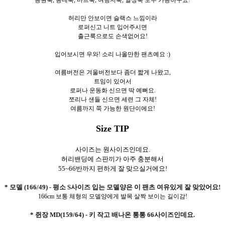
등원룩, 동네룩, 마트룩, 여행지룩, 일상룩 모두 가능하구요!
허리만 안보이면 슬랙스 느낌이라
로퍼신고 니트 입어주시면
출근룩으로도 손색없어요!
입어보시면 우와! 소리 나올만한 팬츠예요 :)
여름버전은 겨울버전보다 좀더 짧게 나왔고,
트임이 있어서
로퍼나 운동화 신으면 딱 예뻐요.
쪼리나 샌들 신으면 세련 그 자체!
여름까지 쭉 가능한 원단이에요!
Size TIP
사이즈는 원사이즈인데요.
허리밴딩에 스판끼가 아주 충분해서
55~66반까지
편하게 잘 맞으실거에요!
* 모델 (166/49) - 평소 S사이즈 입는 모델양은 이 팬츠 여유있게 잘 맞았어요!
166cm 보통 체형의 모델양에게 발목 살짝 보이는 길이감!
* 쥔장 MD(159/64) - 키 작고 배나온 통통 66사이즈인데요.