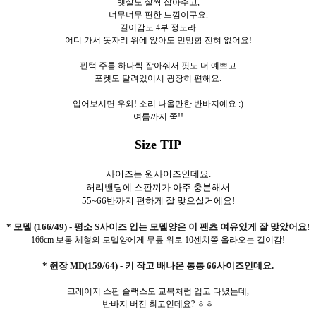
뱃살도 살짝 잡아주고,
너무너무 편한 느낌이구요.
길이감도 4부 정도라
어디 가서 돗자리 위에 앉아도 민망함 전혀 없어요!
핀턱 주름 하나씩 잡아줘서 핏도 더 예쁘고
포켓도 달려있어서 굉장히 편해요.
입어보시면 우와! 소리 나올만한 반바지예요 :)
여름까지 쭉!!
Size TIP
사이즈는 원사이즈인데요.
허리밴딩에 스판끼가 아주 충분해서
55~66반까지
편하게 잘 맞으실거에요!
* 모델 (166/49) - 평소 S사이즈 입는 모델양은 이 팬츠 여유있게 잘 맞았어요!
166cm 보통 체형의 모델양에게 무릎 위로 10센치쯤 올라오는 길이감!
* 쥔장 MD(159/64) - 키 작고 배나온 통통 66사이즈인데요.
크레이지 스판 슬랙스도 교복처럼 입고 다녔는데,
반바지 버전 최고인데요? ㅎㅎ