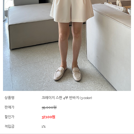
상품명
크레이지 스판 4부 반바지 (3 color)
판매가
39,000원
할인가
37,100원
적립금
1%