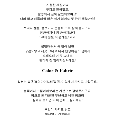
시원한 재질이라
구김도 전혀없고,
찰랑해서 진짜 날씬해보여요!
다리 짧고 배둘레햄 많은 제가 입어도 핏 완전 괜찮아요!
쪼리나 샌들, 플랫이나 운동화 모두 잘 어울리구요.
면반바지나 청 반바지보다
120배 정도 더 편해요! ㅎㅎ
물빨래해서 툭 털어 널면
구김도없고 새옷 그대로 다시 탄생하는 느낌이라
오래오래 이 핏 그대로
편하게 잘 입어지실거에요!
Color & Fabric
컬러는 블랙/크림아이보리/블랙. 이렇게 세
가지로
나왔구요.
블랙이나 크림아이보리는 기본으로 쟁여주시구요.
핑크도 톤 다운된 무난하고 예쁜 핑크라
실제로 보시면 더 마음에 드실거에요!
구김이 가지도 않고
물세탁도 가능해서