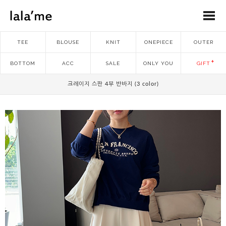
TEE
BLOUSE
KNIT
ONEPIECE
OUTER
BOTTOM
ACC
SALE
ONLY YOU
GIFT
크레이지 스판 4부 반바지 (3 color)