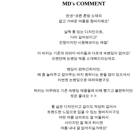
MD's COMMENT
린넨+코튼 혼방 소재의
얇고 가벼운 여름용 청바지예요!
살짝 통 있는 디자인으로,
다리 길어보이고!
진청이지만 시원해보이는 재질!
이 바지는 기존의 라라미 바지들과 다르게 속밴딩이 없어요!
오랜만에 논밴딩 제품 소개해드리는데요.
밴딩이 편하긴하지만,
배 좀 눌러주고 잡아주는 바지 원하시는 분들 많이 있으셔서
이번엔 논밴딩으로 데려와봤구요.
허리는 아무래도 기존 속밴딩 제품들에 비해 쨍기고 불편하지만
핏은 좋네요 ㅎㅎ
통 넓은 디자인이고 길이도 적당히 길어서
트렌드한 느낌으로 입을 수 있는 청바지이구요.
어떤 여름 상의와도 잘 어울려서
사이즈만 잘 체크 하시면
여름 내내 잘 입어지실거에요!