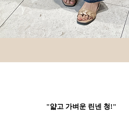
"얇고 가벼운 린넨 청
!"