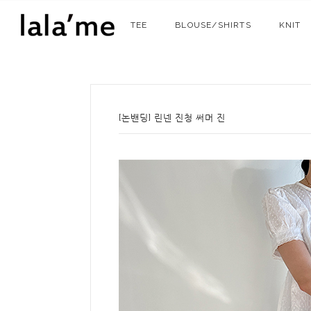
TEE
BLOUSE/SHIRTS
KNIT
[논밴딩] 린넨 진청 써머 진