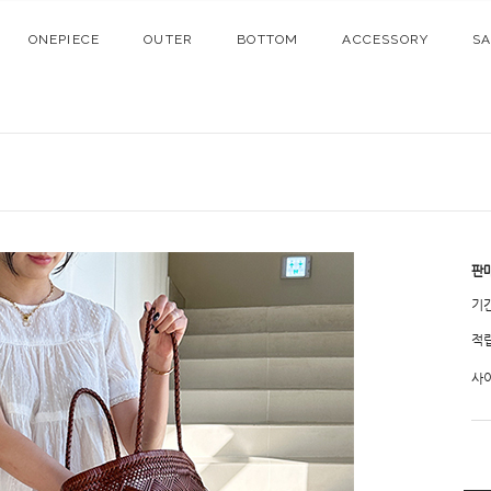
ONEPIECE
OUTER
BOTTOM
ACCESSORY
S
판
기
적
사