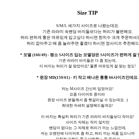
Size TIP
S/M/L 세가지 사이즈로 나왔는데요.
기존 라라미 속밴딩 바지들보다는 허리가 불편해요.
허리 편하게 통은 여유있게 입고싶다 하시면 한치수 크게 주문하셔도
허리 잡아주고 배 좀 눌러주면 좋겠다 하시면 정사이즈 추천해드
* 모델 (166/49) - 평소 S사이즈 입는 모델양은 S사이즈가 편하게 잘
기존 라라미 바지들은 다 좀 컸는데,
이 바지는 허리가 잘 맞았어요! 물론 여유있게 잘 맞는 정도!
* 쥔장 MD(159/61) - 키 작고 배나온 통통 66사이즈인데요.
저는 M사이즈 간신히 입었어요!
요즘 다이어트 중이라
쥔장 사이즈 분들께서 좀 헷갈리실 수 있는데요. :)
최대한 자세히 설명해드릴게요!
이 바지는 확실히 허리가 기존 라라미 바지들보다 작아요!
사이즈 자체는 작지 않지만
밴딩이 없다는 그 자체로 허리가 끼는 느낌인데,
저는 오랜만에 다이어트 좀 하고, 허리 끼는 제품 입으니까
오히려 기분도 좋고 날씬한 느낌 들어서