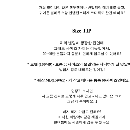
저희 코디처럼 얇은 맨투맨이나 반팔티랑 매치해도 좋고,
귀여운 블라우스랑 언밸런스하게 코디해도 완전 예뻐요!
Size TIP
허리 밴딩이 짱짱한 편인데
그래도 사이즈 자체는 여유있어서,
55~66반 분들까지 충분히 편하게 입으실 수 있어요!
* 모델 (166/49) - 보통 55사이즈의 모델양은 낙낙하게 잘 맞았
발꿈치 정도 내려오는 길이감!
* 쥔장 MD(159/61) - 키 작고 배나온 통통 66사이즈인데요.
쥔장핏 보시면
저 요즘 진짜로 요렇게 자주 입고다니고 있어요. ㅎㅎ
그냥 제 룩이에요. :)
바지 되게 가볍고 편해요!
바삭한 바람막이같은 재질이라
한여름에도 시원하게 입을 수 있구요.