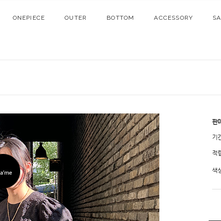
ONEPIECE
OUTER
BOTTOM
ACCESSORY
S
판
기
적
색