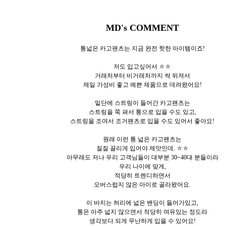
MD's COMMENT
통넓은 카고팬츠는 지금 완전 핫한 아이템이죠!
저도 입고싶어서 ㅎㅎ
거래처부터 비거래처까지 싹 뒤져서
제일 가성비 좋고 예쁜 제품으로 데려왔어요!
밑단에 스트링이 들어간 카고팬츠는
스트링을 쭉 펴서 통으로 입을 수도 있고,
스트링을 조여서 조거팬츠로 입을 수도 있어서 좋아요!
원래 이런 통 넓은 카고팬츠는
질질 끌리게 입어야 제맛인데. ㅎㅎ
아무래도 저나 우리 고객님들이 대부분 30~40대 분들이라
우리 나이에 맞게,
적당히 트렌디하면서
오버스럽지 않은 아이로 골라왔어요.
이 바지는 허리에 넓은 밴딩이 들어가있고,
통은 아주 넓지 않으면서 적당히 여유있는 정도라
생각보다 되게 무난하게 입을 수 있어요!