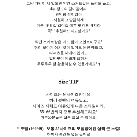
그냥 가만히 서 있으면 약간 스커트같은 느낌도 들고,
4부 정도의 길이감이라
민망함 전혀없이
시원하고 깔끔하게
여름 내내 잘 입어질 예쁜 핏의 반바지라
꼭!!! 추천해드리고싶어요!
약간 스커트같은 이 느낌이 포인트이구요!
허리 보이게 상의 넣어 입어도 완전 예쁘고,
티셔츠를 꺼내어 입어도
밑단핏이 예쁘게 잡혀서
두루두루 잘 활용하실 수 있을거에요! :)
Size TIP
사이즈는 원사이즈인데요.
허리 뒷밴딩 여유있고,
사이즈 자체도 여유있게 나온 스타일이라,
55~66반까지 모두 추천해드려요!
마른55분들은 살짝 크실 수 있어요.
* 모델 (166/49) - 보통 55사이즈의 모델양에겐 살짝 큰 느낌!
허벅지 중간쯤 덮는 길이로