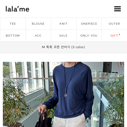
TEE
BLOUSE
KNIT
ONEPIECE
OUTER
BOTTOM
ACC
SALE
ONLY YOU
GIFT
M 톡톡 코튼 반바지 (3 color)