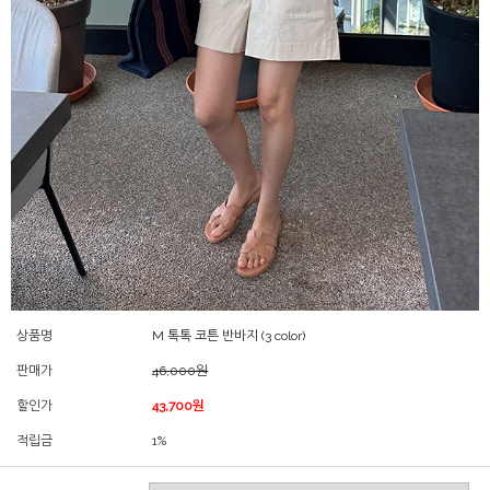
상품명
M 톡톡 코튼 반바지 (3 color)
판매가
46,000원
할인가
43,700원
적립금
1%