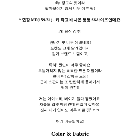
4부 정도의 핏이라
짧아보이지 않게 너무 예쁜 핏!
* 쥔장 MD(159/61) - 키 작고 배나온 통통 66사이즈인데요.
와! 쥔장 강추!
반바지 핏 너무 예쁘네요!
포켓도 크게 달려있어서
뭔가 브랜드 느낌이고,
특히! 원단이 너무 좋아요.
흐물거리지 않는 톡톡한 코튼 재질이라
핏이 딱! 잡히는 느낌!
근데 스판끼는 또 탄탄하게 들어가서
핏이 완전!!
저는 아이보리, 베이지 둘다 쟁였어요.
차콜도 업뎃 예정인데 쟁일거 같아요!
진짜 제가 입어도 너무 예쁜 핏! ㅎㅎ
허리 여유있어요!
Color & Fabric