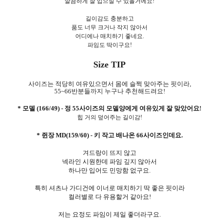
깔끔하게 잘 입으실 수 있을거에요!
길이감도 충분하고
품도 너무 크거나 작지 않아서
어디에나 매치하기 좋네요.
파임도 딱이구요!
Size TIP
사이즈는 적당히 여유있으면서 몸에 슬쩍 맞아주는 핏이라,
55~66반분들까지 누구나 추천해드려요!
* 모델 (166/49) - 정 55사이즈의 모델양에게 여유있게 잘 맞았어요
!
힙 거의 덮어주는 길이감!
* 쥔장 MD(159/60) - 키 작고 배나온 66사이즈인데요.
겨드랑이 뜨지 않고
넥라인 시원한데 파임 깊지 않아서
하나만 입어도 민망함 없구요.
특히 셔츠나 가디건에 이너로 매치하기 딱 좋은 핏이라
컬러별로 다 유용할거 같아요!
저는 요정도 파임이 제일 좋더라구요.