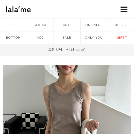
TEE
BLOUSE
KNIT
ONEPIECE
OUTER
BOTTOM
ACC
SALE
ONLY YOU
GIFT
코튼 U넥 나시 (3 color)