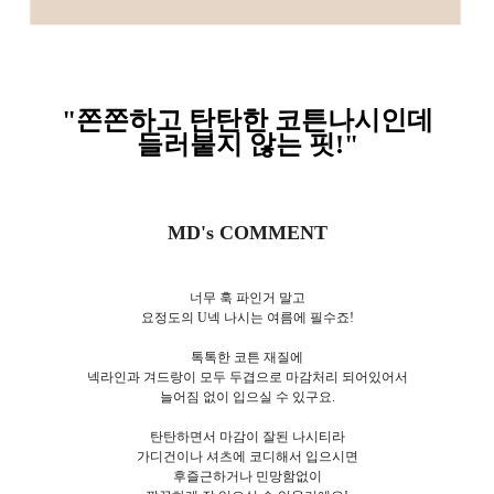
"쫀쫀하고 탄탄한 코튼나시인데
들러붙지 않는 핏!
"
MD's COMMENT
너무 훅 파인거 말고
요정도의 U넥 나시는 여름에 필수죠!
톡톡한 코튼 재질에
넥라인과 겨드랑이 모두 두겹으로 마감처리 되어있어서
늘어짐 없이 입으실 수 있구요.
탄탄하면서 마감이 잘된 나시티라
가디건이나 셔츠에 코디해서 입으시면
후즐근하거나 민망함없이