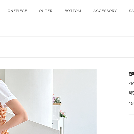
ONEPIECE
OUTER
BOTTOM
ACCESSORY
S
판
기
적
색