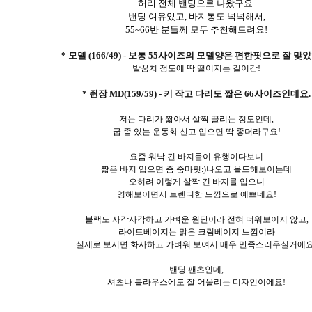
허리 전체 밴딩으로 나왔구요.
밴딩 여유있고, 바지통도 넉넉해서,
55~66반 분들께 모두 추천해드려요!
* 모델 (166/49) - 보통 55사이즈의 모델양은 편한핏으로 잘 맞
발꿈치 정도에 딱 떨어지는 길이감!
* 쥔장 MD(159/59) - 키 작고 다리도 짧은 66사이즈인데요.
저는 다리가 짧아서 살짝 끌리는 정도인데,
굽 좀 있는 운동화 신고 입으면 딱 좋더라구요!
요즘 워낙 긴 바지들이 유행이다보니
짧은 바지 입으면 좀 줌마핏:)나오고 올드해보이는데
오히려 이렇게 살짝 긴 바지를 입으니
영해보이면서 트렌디한 느낌으로 예쁘네요!
블랙도 사각사각하고 가벼운 원단이라 전혀 더워보이지 않고,
라이트베이지는 맑은 크림베이지 느낌이라
실제로 보시면 화사하고 가벼워 보여서 매우 만족스러우실거에요
밴딩 팬츠인데,
셔츠나 블라우스에도 잘 어울리는 디자인이에요!