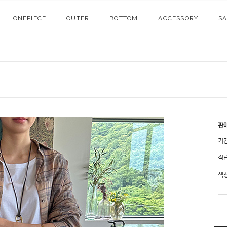
ONEPIECE
OUTER
BOTTOM
ACCESSORY
S
판
기
적
색