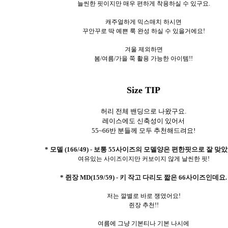
늘씬한 핏이지만 매우 편하게 착용하실 수 있구요.
캐주얼하게 믹스매치 하시면
꾸안꾸로 딱 예쁜 룩 완성 하실 수 있을거에요!
겨울 제외하면
봄/여름/가을 쭉 활용 가능한 아이템!!
Size TIP
허리 전체 밴딩으로 나왔구요.
레이스에도 신축성이 있어서
55~66반 분들께 모두 추천해드려요!
* 모델 (166/49) - 보통 55사이즈의 모델양은 편한핏으로 잘 맞
여유있는 사이즈이지만 커보이지 않게 날씬한 핏!
* 쥔장 MD(159/59) - 키 작고 다리도 짧은 66사이즈인데요.
저는 깔별로 바로 쟁였어요!
쥔장 추천!!
여름에 그냥 기본티나 기본 나시에