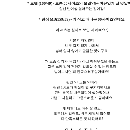
* 모델 (166/49) - 보통 55사이즈의 모델양은 여유있게 잘 맞았
힙선 반이상 덮어주는 길이감!
* 쥔장 MD(159/59) - 키 작고 배나온 66사이즈인데요.
이 셔츠는 실제로 보면 더 예뻐요 :)
기본 디자인인데
너무 길지 않게 나와서
넣어 입지 않아도 깔끔한 핏이구요.
왜 요즘 상의가 다 짧지? 라고 아쉬우셨던 분들도
짧은 느낌 없이 편하게 입으실 수 있는 정도라
받아보시면 꽤 만족스러우실거에요!
린넨 50, 코튼 50이라
린넨 100보다 확실히 덜 구겨지면서도
린넨 특유의 내추럴함이 살아있어서
가볍고 시원하고 고급스러운 느낌이에요.
제 체형에도 아주 잘 맞고,
오픈해서 입어도, 버튼 채워서 입어도
다 만족스러운 핏 나왔어요!