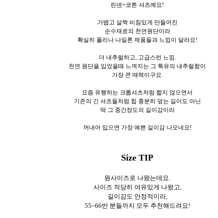
린넨+코튼 셔츠예요!
가볍고 살짝 비침있게 만들어진
순수재료의 천연원단이라
확실히 폴리나 나일론 제품들과 느낌이 달라요!
더 내추럴하고, 고급스런 느낌.
천연 원단을 입었을때 느껴지는 그 특유의 내추럴함이
가장 큰 매력이구요.
요즘 유행하는 크롭셔츠처럼 짧지 않으면서
기존의 긴 셔츠들처럼 힙 충분히 덮는 길이도 아닌
딱 그 중간정도의 길이감이라
꺼내어 입으면 가장 예쁜 길이감 나오네요!
Size TIP
원사이즈로 나왔는데요.
사이즈 적당히 여유있게 나왔고,
길이감도 안정적이라,
55~66반 분들까지 모두 추천해드려요!