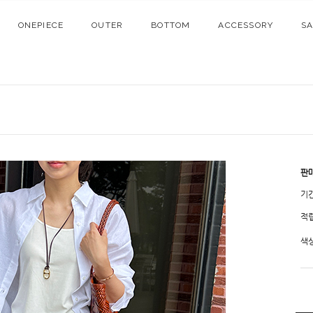
ONEPIECE
OUTER
BOTTOM
ACCESSORY
S
판
기
적
색