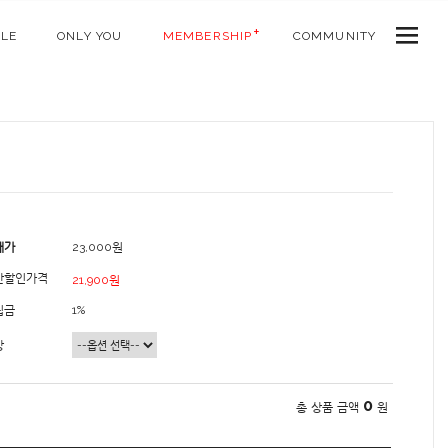
ALE
ONLY YOU
MEMBERSHIP
COMMUNITY
매가
23,000원
간할인가격
21,900원
립금
1%
상
0
총 상품 금액
원