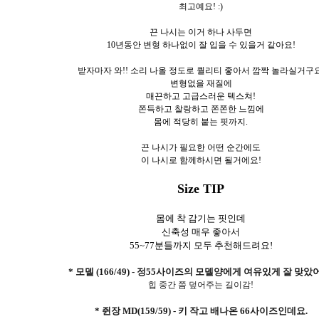
최고예요! :)
끈 나시는 이거 하나 사두면
10년동안 변형 하나없이 잘 입을 수 있을거 같아요!
받자마자 와!! 소리 나올 정도로 퀄리티 좋아서 깜짝 놀라실거구요
변형없을 재질에
매끈하고 고급스러운 텍스쳐!
쫀득하고 찰랑하고 쫀쫀한 느낌에
몸에 적당히 붙는 핏까지.
끈 나시가 필요한 어떤 순간에도
이 나시로 함께하시면 될거에요!
Size TIP
몸에 착 감기는 핏인데
신축성 매우 좋아서
55~77분들까지 모두 추천해드려요!
* 모델 (166/49) - 정55사이즈의 모델양에게 여유있게 잘 맞았
힙 중간 쯤 덮어주는 길이감!
* 쥔장 MD(159/59) - 키 작고 배나온 66사이즈인데요.