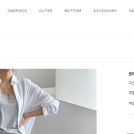
ONEPIECE
OUTER
BOTTOM
ACCESSORY
S
판
기
적
색