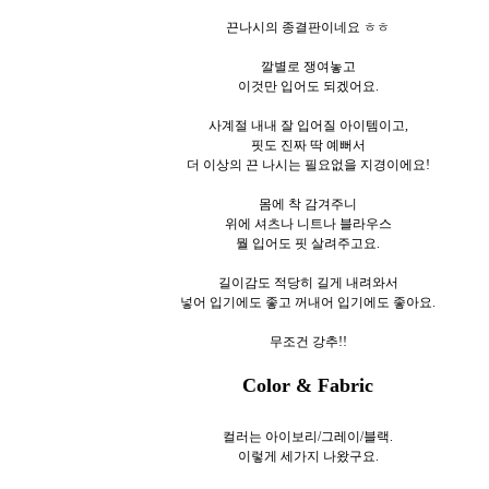
끈나시의 종결판이네요 ㅎㅎ
깔별로 쟁여놓고
이것만 입어도 되겠어요.
사계절 내내 잘 입어질 아이템이고,
핏도 진짜 딱 예뻐서
더 이상의 끈 나시는 필요없을 지경이에요!
몸에 착 감겨주니
위에 셔츠나 니트나 블라우스
뭘 입어도 핏 살려주고요.
길이감도 적당히 길게 내려와서
넣어 입기에도 좋고 꺼내어 입기에도 좋아요.
무조건 강추!!
Color & Fabric
컬러는 아이보리/그레이/블랙.
이렇게 세
가지 나왔구요.