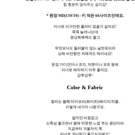
힙 충분히 덮어주는 길이감!
* 쥔장 MD(159/59) - 키 작은 66사이즈인데요.
이너로 이거만한 폴라티 없을거 같아요!
쭉쭉 늘어나는데
원상회복력도 좋고
무엇보다도 들러붙지 않는 날씬핏이라
상체 비만형인 저에게도 딱이네요!
온갖 가디건이나 조끼, 자켓이나 코트 등에
이너로 매치하기 아주 좋아요.
강추강추!
Color & Fabric
컬러는 블랙/아이보리(화이트)/베이지/차콜.
이렇게 네가
지 나왔구요.
얇지만 비침없고
신축성 좋으면서 몸에 따뜻한 느낌 주는 원단이라
지금부터 겨울까지 쭉
이너로 코디하기 좋으실거에요!