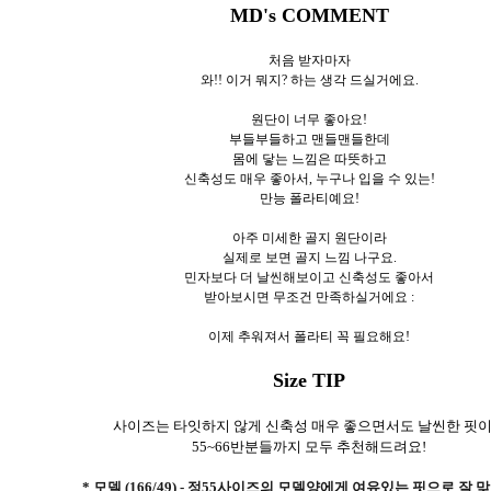
MD's COMMENT
처음 받자마자
와!! 이거 뭐지? 하는 생각 드실거에요.
원단이 너무 좋아요!
부들부들하고 맨들맨들한데
몸에 닿는 느낌은 따뜻하고
신축성도 매우 좋아서, 누구나 입을 수 있는!
만능 폴라티예요!
아주 미세한 골지 원단이라
실제로 보면 골지 느낌 나구요.
민자보다 더 날씬해보이고 신축성도 좋아서
받아보시면 무조건 만족하실거에요 :
이제 추워져서 폴라티 꼭 필요해요!
Size TIP
사이즈는 타잇하지 않게 신축성 매우 좋으면서도 날씬한 핏
55~66반분들까지 모두 추천해드려요!
* 모델 (166/49) - 정55사이즈의 모델양에게 여유있는 핏으로 잘 