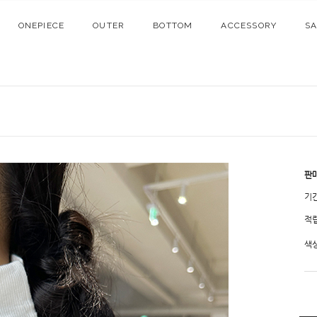
ONEPIECE
OUTER
BOTTOM
ACCESSORY
S
판
기
적
색