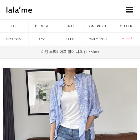
TEE
BLOUSE
KNIT
ONEPIECE
OUTER
BOTTOM
ACC
SALE
ONLY YOU
GIFT
마린 스트라이프 썸머 셔츠 (2 color)