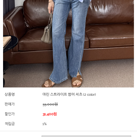
상품명
마린 스트라이프 썸머 셔츠 (2 color)
판매가
33,000원
할인가
31,400원
적립금
1%