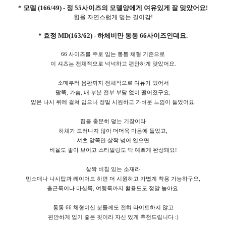
* 모델 (166/49) - 정 55사이즈의 모델양에게 여유있게 잘 맞았어요
!
힙을 자연스럽게 덮는 길이감!
* 효정 MD(163/62) - 하체비만 통통 66사이즈인데요.
66 사이즈를 주로 입는 통통 체형 기준으로
이 셔츠는 전체적으로 넉넉하고 편안하게 맞았어요.
소매부터 몸판까지 전체적으로 여유가 있어서
팔뚝, 가슴, 배 부분 전부 부담 없이 떨어졌구요,
얇은 나시 위에 걸쳐 입으니 정말 시원하고 가벼운 느낌이 들었어요.
힙을 충분히 덮는 기장이라
하체가 드러나지 않아 더더욱 마음에 들었고,
셔츠 앞쪽만 살짝 넣어 입으면
비율도 좋아 보이고 스타일링도 딱 예쁘게 완성돼요!
살짝 비침 있는 소재라
민소매나 나시탑과 레이어드 하면 더 시원하고 가볍게 착용 가능하구요,
출근룩이나 마실룩, 여행룩까지 활용도도 정말 높아요.
통통 66 체형이신 분들께도 전혀 타이트하지 않고
편안하게 입기 좋은 핏이라 자신 있게 추천드립니다 :)