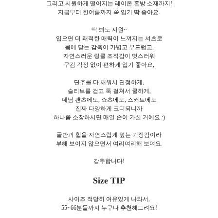
그리고 시원하게 떨어지는 레이온 혼방 소재까지!
지금부터 한여름까지 쭉 입기 딱 좋아요.
딱 봐도 시원~
입으면 더 쾌적한 매력이 느껴지는 셔츠로
몸에 닿는 감촉이 가볍고 부드럽고,
자연스러운 링클 조직감이 멋스러워
구김 걱정 없이 편하게 입기 좋아요,
단추를 다 채워서 단정하게,
슬리브를 걷고 툭 걸쳐서 쿨하게,
데님 팬츠에도, 쇼츠에도, 스커트에도
진짜 다양하게 코디되니까
하나쯤 소장하시면 매일 손이 가실 거예요 :)
골반과 힙을 자연스럽게 덮는 기장감이라
부해 보이지 않으면서 여리여리해 보여요.
강추합니다!
Size TIP
사이즈
적당히 여유있게 나와서,
55~66분들까지 누구나 추천해드려요!