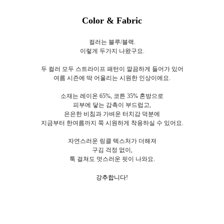
Color & Fabric
컬러는 블루/블랙.
이렇게 두가지 나왔구요.
두 컬러 모두 스트라이프 패턴이 깔끔하게 들어가 있어
여름 시즌에 딱 어울리는 시원한 인상이에요.
소재는 레이온 65%, 코튼 35% 혼방으로
피부에 닿는 감촉이 부드럽고,
은은한 비침과 가벼운 터치감 덕분에
지금부터 한여름까지 쭉 시원하게 착용하실 수 있어요.
자연스러운 링클 텍스처가 더해져
구김 걱정 없이,
툭 걸쳐도 멋스러운 핏이 나와요.
강추합니다!