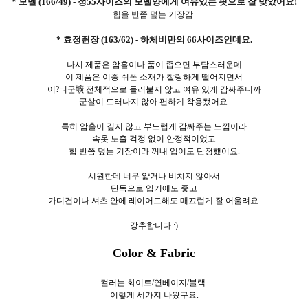
* 모델 (166/49) - 정55사이즈의 모델양에게 여유있는 핏으로 잘 맞았어요!
힙을 반쯤 덮는 기장감.
* 효정쥔장 (163/62) - 하체비만의 66사이즈인데요.
나시 제품은 암홀이나 품이 좁으면 부담스러운데
이 제품은 이중 쉬폰 소재가 찰랑하게 떨어지면서
어?티군壙 전체적으로 들러붙지 않고 여유 있게 감싸주니까
군살이 드러나지 않아 편하게 착용됐어요.
특히 암홀이 깊지 않고 부드럽게 감싸주는 느낌이라
속옷 노출 걱정 없이 안정적이었고
힙 반쯤 덮는 기장이라 꺼내 입어도 단정했어요.
시원한데 너무 얇거나 비치지 않아서
단독으로 입기에도 좋고
가디건이나 셔츠 안에 레이어드해도 매끄럽게 잘 어울려요.
강추합니다 :)
Color & Fabric
컬러는 화이트/연베이지/블랙.
이렇게 세
가지 나왔구요.