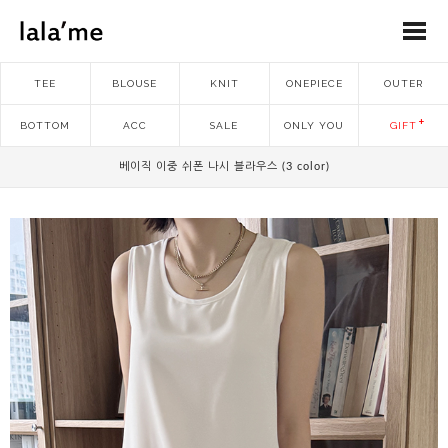
TEE
BLOUSE
KNIT
ONEPIECE
OUTER
BOTTOM
ACC
SALE
ONLY YOU
GIFT
베이직 이중 쉬폰 나시 블라우스 (3 color)