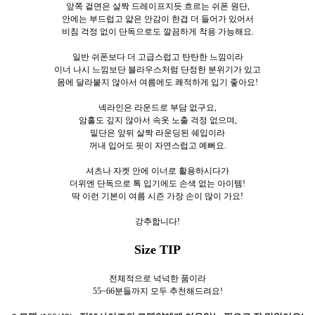
앞쪽 겉면은 살짝 드레이프지듯 흐르는 쉬폰 원단,
안에는 부드럽고 얇은 안감이 한겹 더 들어가 있어서
비침 걱정 없이 단독으로도 깔끔하게 착용 가능해요.
일반 쉬폰보다 더 고급스럽고 탄탄한 느낌이라
이너 나시 느낌보단 블라우스처럼 단정한 분위기가 있고
몸에 달라붙지 않아서 여름에도 쾌적하게 입기 좋아요!
넥라인은 라운드로 부담 없구요,
암홀도 깊지 않아서 속옷 노출 걱정 없으며,
밑단은 앞뒤 살짝 라운딩된 쉐입이라
꺼내 입어도 핏이 자연스럽고 예뻐요.
셔츠나 자켓 안에 이너로 활용하시다가
더위엔 단독으로 톡 입기에도 손색 없는 아이템!
딱 이런 기본이 여름 시즌 가장 손이 많이 가요!
강추합니다!
Size TIP
전체적으로 넉넉한 품이라
55~66분들까지 모두 추천해드려요!