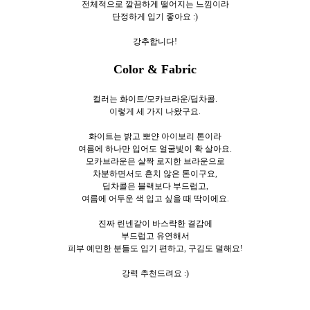
전체적으로 깔끔하게 떨어지는 느낌이라
단정하게 입기 좋아요 :)
강추합니다!
Color & Fabric
컬러는 화이트/모카브라운/딥차콜.
이렇게 세
가지 나왔구요.
화이트는 밝고 뽀얀 아이보리 톤이라
여름에 하나만 입어도 얼굴빛이 확 살아요.
모카브라운은 살짝 로지한 브라운으로
차분하면서도 흔치 않은 톤이구요,
딥차콜은 블랙보다 부드럽고,
여름에 어두운 색 입고 싶을 때 딱이에요.
진짜 린넨같이 바스락한 결감에
부드럽고 유연해서
피부 예민한 분들도 입기 편하고, 구김도 덜해요!
강력 추천드려요 :)