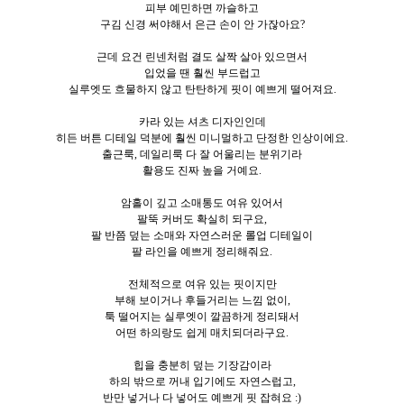
피부 예민하면 까슬하고
구김 신경 써야해서 은근 손이 안 가잖아요?
근데 요건 린넨처럼 결도 살짝 살아 있으면서
입었을 땐 훨씬 부드럽고
실루엣도 흐물하지 않고 탄탄하게 핏이 예쁘게 떨어져요.
카라 있는 셔츠 디자인인데
히든 버튼 디테일 덕분에 훨씬 미니멀하고 단정한 인상이에요.
출근룩, 데일리룩 다 잘 어울리는 분위기라
활용도 진짜 높을 거예요.
암홀이 깊고 소매통도 여유 있어서
팔뚝 커버도 확실히 되구요,
팔 반쯤 덮는 소매와 자연스러운 롤업 디테일이
팔 라인을 예쁘게 정리해줘요.
전체적으로 여유 있는 핏이지만
부해 보이거나 후들거리는 느낌 없이,
툭 떨어지는 실루엣이 깔끔하게 정리돼서
어떤 하의랑도 쉽게 매치되더라구요.
힙을 충분히 덮는 기장감이라
하의 밖으로 꺼내 입기에도 자연스럽고,
반만 넣거나 다 넣어도 예쁘게 핏 잡혀요 :)