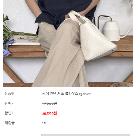
상품명
써머 린넨 셔츠 블라우스 (3 color)
판매가
37,000원
할인가
35,200원
적립금
1%