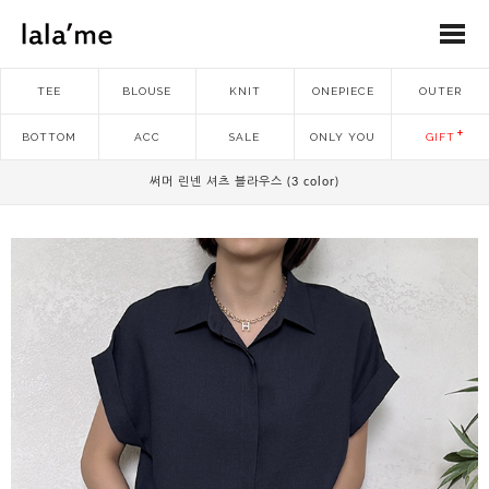
TEE
BLOUSE
KNIT
ONEPIECE
OUTER
BOTTOM
ACC
SALE
ONLY YOU
GIFT
써머 린넨 셔츠 블라우스 (3 color)