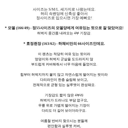
사이즈는 S/M/L. 세가지로 나왔는데요.
허리 속밴딩에 신축성 좋아서
정사이즈로 입으시면 가장 예뻐요!
* 모델 (166/49) - 정55사이즈의 모델양에게 여유있는 핏으로 잘 맞았어요!
허벅지 중간쯤 내려오는 4부 기장감.
* 효정쥔장 (163/62) - 하체비만의 66사이즈인데요.
이 팬츠는 적당히 여유 있는 핏이라
엉덩이와 허벅지 군살을 도드라지지 않
부드럽게 커버해줘서 너무 마음에 들었어요.
힙부터 허벅지까지 붙지 않고 자연스럽게 떨어지는 핏이라
다리라인이 한층 슬림해 보이고,
전체적으로 균형 있는 실루엣이 완성돼요.
기장감도 짧지 않은 4부라
허벅지가 드러나도 부담 없구요,
무릎 위로 가볍게 떨어지는 기장이
다리도 더 길어 보이더라구요.
여름철 반바지 찾으시는 분들께
편안함과 실루엣 커버,