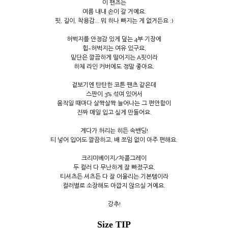
이 팬츠는
여름 내내 손이 갈 거예요.
핏, 길이, 착용감... 뭐 하나 빠지는 게 없거든요 :)
허벅지를 안정감 있게 덮는 4부 기장에
힙~허벅지는 여유 있구요,
밑단은 깔끔하게 떨어지는 A핏이라
하체 라인 커버에도 정말 좋아요.
겉보기엔 탄탄한 코튼 팬츠 같은데
스판이 3% 섞여 있어서
움직일 때마다 살짝살짝 늘어나는 그 편안함이
진짜 매일 입고 싶게 만들어요.
게다가 허리는 히든 속밴딩!
티 넣어 입어도 깔끔하고, 배 쪼임 없이 아주 편해요.
크리미베이지/차콜그레이
두 컬러 다 무난하게 잘 빠졌구요,
티셔츠든 셔츠든 다 잘 어울리는 기본템이라
컬러별로 소장해도 아깝지 않으실 거예요.
강추!
Size TIP