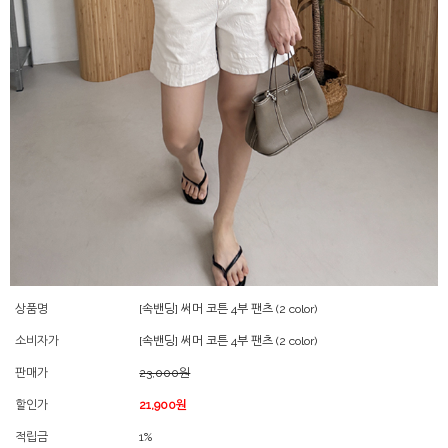
상품명
[속밴딩] 써머 코튼 4부 팬츠 (2 color)
소비자가
[속밴딩] 써머 코튼 4부 팬츠 (2 color)
판매가
23,000원
할인가
21,900원
적립금
1%