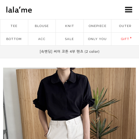
TEE
BLOUSE
KNIT
ONEPIECE
OUTER
BOTTOM
ACC
SALE
ONLY YOU
GIFT
[속밴딩] 써머 코튼 4부 팬츠 (2 color)