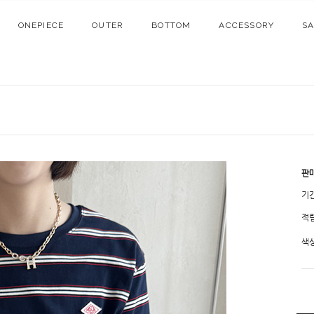
ONEPIECE
OUTER
BOTTOM
ACCESSORY
S
판
기
적
색