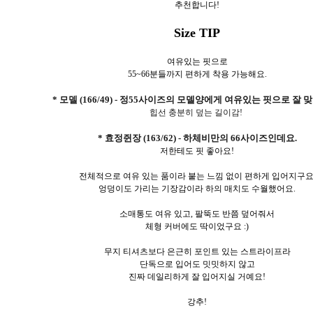
추천합니다!
Size TIP
여유있는 핏으로
55~66분들까지 편하게 착용 가능해요.
* 모델 (166/49) - 정55사이즈의 모델양에게 여유있는 핏으로 잘 
힙선 충분히 덮는 길이감!
* 효정쥔장 (163/62) - 하체비만의 66사이즈인데요.
저한테도 핏 좋아요!
전체적으로 여유 있는 품이라 붙는 느낌 없이 편하게 입어지구요
엉덩이도 가리는 기장감이라 하의 매치도 수월했어요.
소매통도 여유 있고, 팔뚝도 반쯤 덮어줘서
체형 커버에도 딱이었구요 :)
무지 티셔츠보다 은근히 포인트 있는 스트라이프라
단독으로 입어도 밋밋하지 않고
진짜 데일리하게 잘 입어지실 거예요!
강추!