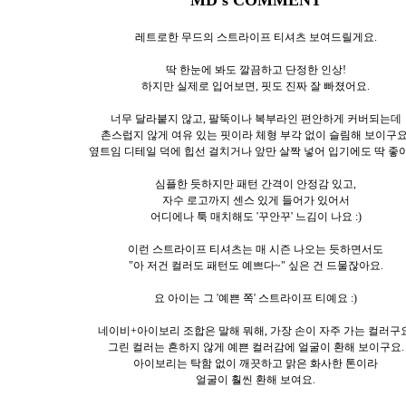
레트로한 무드의 스트라이프 티셔츠 보여드릴게요.
딱 한눈에 봐도 깔끔하고 단정한 인상!
하지만 실제로 입어보면, 핏도 진짜 잘 빠졌어요.
너무 달라붙지 않고, 팔뚝이나 복부라인 편안하게 커버되는데
촌스럽지 않게 여유 있는 핏이라 체형 부각 없이 슬림해 보이구요
옆트임 디테일 덕에 힙선 걸치거나 앞만 살짝 넣어 입기에도 딱 좋아
심플한 듯하지만 패턴 간격이 안정감 있고,
자수 로고까지 센스 있게 들어가 있어서
어디에나 툭 매치해도 '꾸안꾸' 느김이 나요 :)
이런 스트라이프 티셔츠는 매 시즌 나오는 듯하면서도
"아 저건 컬러도 패턴도 예쁘다~" 싶은 건 드물잖아요.
요 아이는 그 '예쁜 쪽' 스트라이프 티예요 :)
네이비+아이보리 조합은 말해 뭐해, 가장 손이 자주 가는 컬러구요
그린 컬러는 흔하지 않게 예쁜 컬러감에 얼굴이 환해 보이구요.
아이보리는 탁함 없이 깨끗하고 맑은 화사한 톤이라
얼굴이 훨씬 환해 보여요.