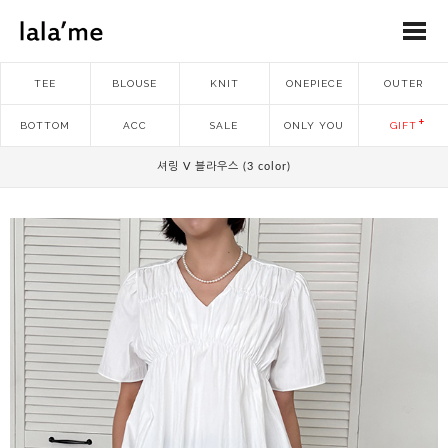
TEE
BLOUSE
KNIT
ONEPIECE
OUTER
BOTTOM
ACC
SALE
ONLY YOU
GIFT
셔링 V 블라우스 (3 color)