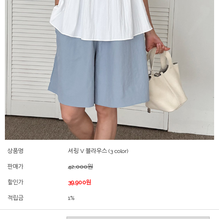
상품명
셔링 V 블라우스 (3 color)
판매가
42,000원
할인가
39,900원
적립금
1%