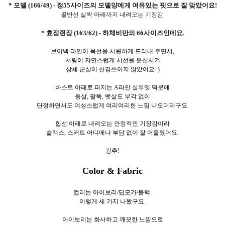
* 모델 (166/49) - 정55사이즈의 모델양에게 여유있는 핏으로 잘 맞았어요!
골반선 살짝 아래까지 내려오는 기장감.
* 효정쥔장 (163/62) - 하체비만의 66사이즈인데요.
브이넥 라인이 목선을 시원하게 드러내 주면서,
셔링이 자연스럽게 시선을 분산시켜
상체 군살이 신경쓰이지 않았어요 :)
바스트 아래로 퍼지는 A라인 실루엣 덕분에
등살, 팔뚝, 뱃살도 부각 없이
단정하면서도 여성스럽게 여리여리한 느낌 나오더라구요.
힙선 아래로 내려오는 안정적인 기장감이라
슬랙스, 스커트 어디에나 부담 없이 잘 어울렸어요.
강추!
Color & Fabric
컬러는 아이보리/딥모카/블랙.
이렇게 세
가지 나왔구요.
아이보리는 화사하고 깨끗한 느낌으로