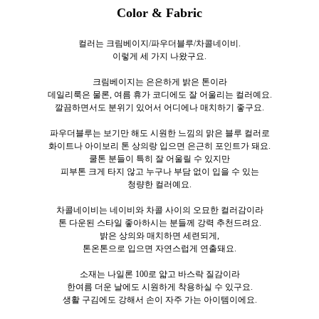
Color & Fabric
컬러는 크림베이지/파우더블루/차콜네이비.
이렇게 세
가지 나왔구요.
크림베이지는 은은하게 밝은 톤이라
데일리룩은 물론, 여름 휴가 코디에도 잘 어울리는 컬러예요.
깔끔하면서도 분위기 있어서 어디에나 매치하기 좋구요.
파우더블루는 보기만 해도 시원한 느낌의 맑은 블루 컬러로
화이트나 아이보리 톤 상의랑 입으면 은근히 포인트가 돼요.
쿨톤 분들이 특히 잘 어울릴 수 있지만
피부톤 크게 타지 않고 누구나 부담 없이 입을 수 있는
청량한 컬러예요.
차콜네이비는 네이비와 차콜 사이의 오묘한 컬러감이라
톤 다운된 스타일 좋아하시는 분들께 강력 추천드려요.
밝은 상의와 매치하면 세련되게,
톤온톤으로 입으면 자연스럽게 연출돼요.
소재는 나일론 100로
얇고 바스락 질감이라
한여름 더운 날에도 시원하게 착용하실 수 있구요.
생활 구김에도 강해서 손이 자주 가는 아이템이에요.