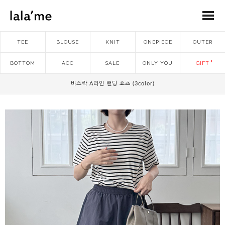
TEE
BLOUSE
KNIT
ONEPIECE
OUTER
BOTTOM
ACC
SALE
ONLY YOU
GIFT
바스락 A라인 밴딩 쇼츠 (3color)