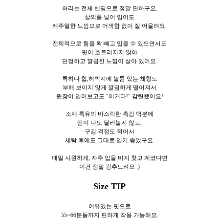
허리는 전체 밴딩으로 정말 편하구요,
상의를 넣어 입어도
캐주얼한 느낌으로 어색함 없이 잘 어울려요.
전체적으로 힘을 쫙 빼고 입을 수 있으면서도
핏이 흐트러지지 않아
단정하고 깔끔한 느낌이 살아 있어요.
특히나 힙,허벅지에 볼륨 있는 체형도
부해 보이지 않게 깔끔하게 떨어져서
쥔장이 입어보고도 "이거다!" 감탄했어요!
소재 특유의 바스락한 촉감 덕분에
땀이 나도 달라붙지 않고,
구김 걱정도 적어서
세탁 후에도 그대로 입기 좋았구요.
매일 시원하게,
자주 입을 바지 찾고 계셨다면
이건 정말 강추드려요 :)
Size TIP
여유있는 핏으로
55~66분들까지 편하게 착용 가능해요.