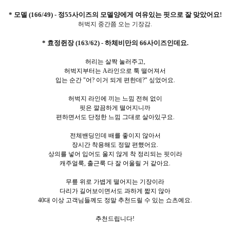
* 모델 (166/49) - 정55사이즈의 모델양에게 여유있는 핏으로 잘 맞았어요!
허벅지 중간쯤 오는 기장감.
* 효정쥔장 (163/62) - 하체비만의 66사이즈인데요.
허리는 살짝 눌러주고,
허벅지부터는 A라인으로 툭 떨어져서
입는 순간 "어? 이거 되게 편한데?" 싶었어요.
허벅지 라인에 끼는 느낌 전혀 없이
핏은 깔끔하게 떨어지니까
편하면서도 단정한 느낌 그대로 살아있구요.
전체밴딩인데 배를 좋이지 않아서
장시간 착용해도 정말 편했어요.
상의를 넣어 입어도 울지 않게 착 정리되는 핏이라
캐주얼룩, 출근룩 다 잘 어울릴 거 같아요.
무릎 위로 가볍게 떨어지는 기장이라
다리가 길어보이면서도 과하게 짧지 않아
40대 이상 고객님들께도 정말 추천드릴 수 있는 쇼츠예요.
추천드립니다!