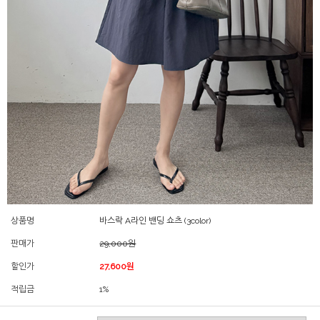
상품명
바스락 A라인 밴딩 쇼츠 (3color)
판매가
29,000원
할인가
27,600원
적립금
1%