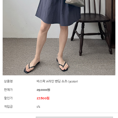
상품명
바스락 A라인 밴딩 쇼츠 (3color)
판매가
29,000원
할인가
27,600원
적립금
1%