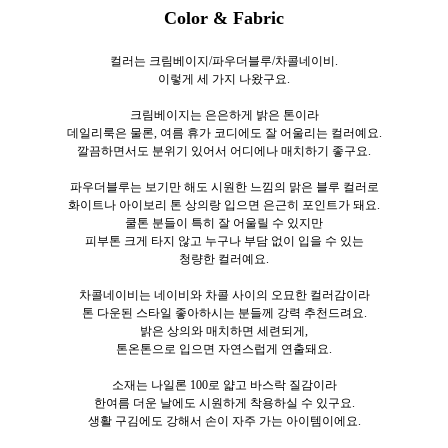
Color & Fabric
컬러는 크림베이지/파우더블루/차콜네이비.
이렇게 세
가지 나왔구요.
크림베이지는 은은하게 밝은 톤이라
데일리룩은 물론, 여름 휴가 코디에도 잘 어울리는 컬러예요.
깔끔하면서도 분위기 있어서 어디에나 매치하기 좋구요.
파우더블루는 보기만 해도 시원한 느낌의 맑은 블루 컬러로
화이트나 아이보리 톤 상의랑 입으면 은근히 포인트가 돼요.
쿨톤 분들이 특히 잘 어울릴 수 있지만
피부톤 크게 타지 않고 누구나 부담 없이 입을 수 있는
청량한 컬러예요.
차콜네이비는 네이비와 차콜 사이의 오묘한 컬러감이라
톤 다운된 스타일 좋아하시는 분들께 강력 추천드려요.
밝은 상의와 매치하면 세련되게,
톤온톤으로 입으면 자연스럽게 연출돼요.
소재는 나일론 100로
얇고 바스락 질감이라
한여름 더운 날에도 시원하게 착용하실 수 있구요.
생활 구김에도 강해서 손이 자주 가는 아이템이에요.