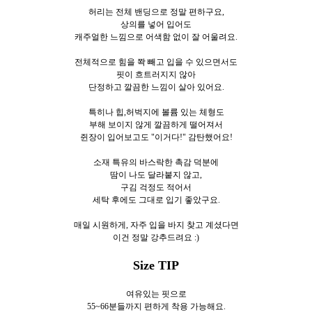
허리는 전체 밴딩으로 정말 편하구요,
상의를 넣어 입어도
캐주얼한 느낌으로 어색함 없이 잘 어울려요.
전체적으로 힘을 쫙 빼고 입을 수 있으면서도
핏이 흐트러지지 않아
단정하고 깔끔한 느낌이 살아 있어요.
특히나 힙,허벅지에 볼륨 있는 체형도
부해 보이지 않게 깔끔하게 떨어져서
쥔장이 입어보고도 "이거다!" 감탄했어요!
소재 특유의 바스락한 촉감 덕분에
땀이 나도 달라붙지 않고,
구김 걱정도 적어서
세탁 후에도 그대로 입기 좋았구요.
매일 시원하게,
자주 입을 바지 찾고 계셨다면
이건 정말 강추드려요 :)
Size TIP
여유있는 핏으로
55~66분들까지 편하게 착용 가능해요.