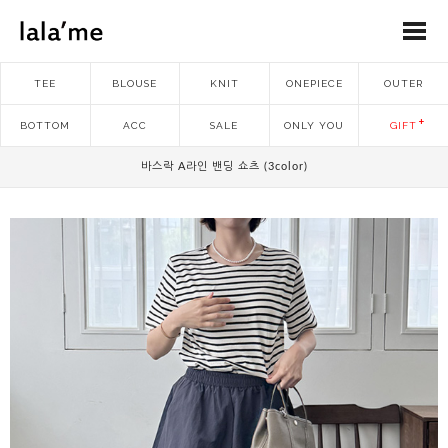
TEE
BLOUSE
KNIT
ONEPIECE
OUTER
BOTTOM
ACC
SALE
ONLY YOU
GIFT
바스락 A라인 밴딩 쇼츠 (3color)