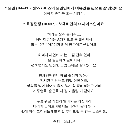
* 모델 (166/49) - 정55사이즈의 모델양에게 여유있는 핏으로 잘 맞았어요!
허벅지 중간쯤 오는 기장감.
* 효정쥔장 (163/62) - 하체비만의 66사이즈인데요.
허리는 살짝 눌러주고,
허벅지부터는 A라인으로 툭 떨어져서
입는 순간 "어? 이거 되게 편한데?" 싶었어요.
허벅지 라인에 끼는 느낌 전혀 없이
핏은 깔끔하게 떨어지니까
편하면서도 단정한 느낌 그대로 살아있구요.
전체밴딩인데 배를 좋이지 않아서
장시간 착용해도 정말 편했어요.
상의를 넣어 입어도 울지 않게 착 정리되는 핏이라
캐주얼룩, 출근룩 다 잘 어울릴 거 같아요.
무릎 위로 가볍게 떨어지는 기장이라
다리가 길어보이면서도 과하게 짧지 않아
40대 이상 고객님들께도 정말 추천드릴 수 있는 쇼츠예요.
추천드립니다!