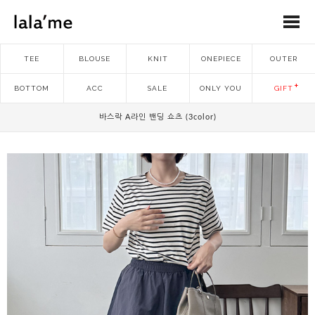
TEE
BLOUSE
KNIT
ONEPIECE
OUTER
BOTTOM
ACC
SALE
ONLY YOU
GIFT
바스락 A라인 밴딩 쇼츠 (3color)