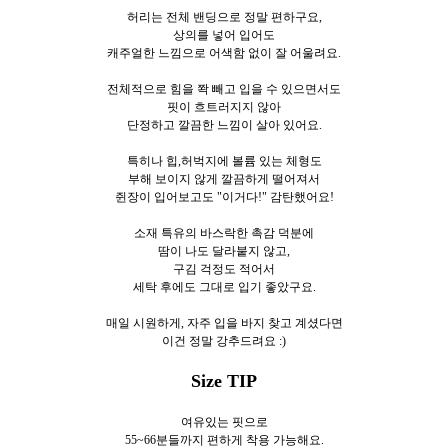
허리는 전체 밴딩으로 정말 편하구요,
상의를 넣어 입어도
캐주얼한 느낌으로 어색함 없이 잘 어울려요.
전체적으로 힘을 쫙 빼고 입을 수 있으면서도
핏이 흐트러지지 않아
단정하고 깔끔한 느낌이 살아 있어요.
특히나 힙,허벅지에 볼륨 있는 체형도
부해 보이지 않게 깔끔하게 떨어져서
쥔장이 입어보고도 "이거다!" 감탄했어요!
소재 특유의 바스락한 촉감 덕분에
땀이 나도 달라붙지 않고,
구김 걱정도 적어서
세탁 후에도 그대로 입기 좋았구요.
매일 시원하게,
자주 입을 바지 찾고 계셨다면
이건 정말 강추드려요 :)
Size TIP
여유있는 핏으로
55~66분들까지 편하게 착용 가능해요.