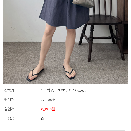
상품명
바스락 A라인 밴딩 쇼츠 (3color)
판매가
29,000원
할인가
27,600원
적립금
1%