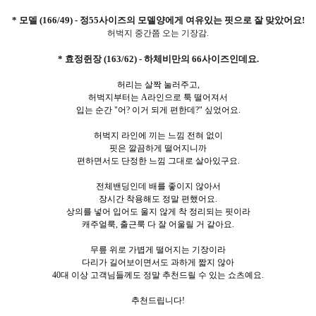
* 모델 (166/49) - 정55사이즈의 모델양에게 여유있는 핏으로 잘 맞았어요!
허벅지 중간쯤 오는 기장감.
* 효정쥔장 (163/62) - 하체비만의 66사이즈인데요.
허리는 살짝 눌러주고,
허벅지부터는 A라인으로 툭 떨어져서
입는 순간 "어? 이거 되게 편한데?" 싶었어요.
허벅지 라인에 끼는 느낌 전혀 없이
핏은 깔끔하게 떨어지니까
편하면서도 단정한 느낌 그대로 살아있구요.
전체밴딩인데 배를 좋이지 않아서
장시간 착용해도 정말 편했어요.
상의를 넣어 입어도 울지 않게 착 정리되는 핏이라
캐주얼룩, 출근룩 다 잘 어울릴 거 같아요.
무릎 위로 가볍게 떨어지는 기장이라
다리가 길어보이면서도 과하게 짧지 않아
40대 이상 고객님들께도 정말 추천드릴 수 있는 쇼츠예요.
추천드립니다!