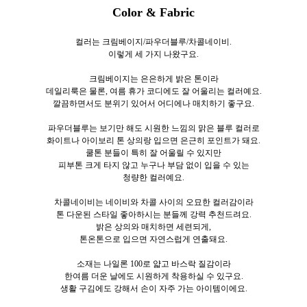
Color & Fabric
컬러는 크림베이지/파우더블루/차콜네이비.
이렇게 세
가지 나왔구요.
크림베이지는 은은하게 밝은 톤이라
데일리룩은 물론, 여름 휴가 코디에도 잘 어울리는 컬러예요.
깔끔하면서도 분위기 있어서 어디에나 매치하기 좋구요.
파우더블루는 보기만 해도 시원한 느낌의 맑은 블루 컬러로
화이트나 아이보리 톤 상의랑 입으면 은근히 포인트가 돼요.
쿨톤 분들이 특히 잘 어울릴 수 있지만
피부톤 크게 타지 않고 누구나 부담 없이 입을 수 있는
청량한 컬러예요.
차콜네이비는 네이비와 차콜 사이의 오묘한 컬러감이라
톤 다운된 스타일 좋아하시는 분들께 강력 추천드려요.
밝은 상의와 매치하면 세련되게,
톤온톤으로 입으면 자연스럽게 연출돼요.
소재는 나일론 100로
얇고 바스락 질감이라
한여름 더운 날에도 시원하게 착용하실 수 있구요.
생활 구김에도 강해서 손이 자주 가는 아이템이에요.