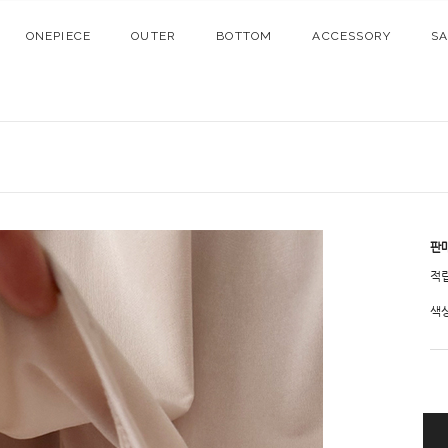
ONEPIECE
OUTER
BOTTOM
ACCESSORY
S
판
적
색