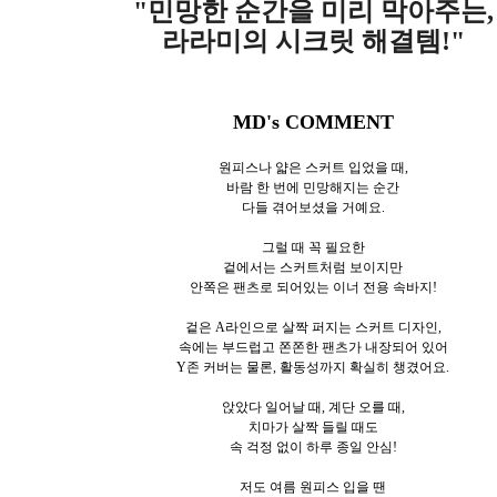
"민망한 순간을 미리 막아주는,
라라미의 시크릿 해결템!"
MD's COMMENT
원피스나 얇은 스커트 입었을 때,
바람 한 번에 민망해지는 순간
다들 겪어보셨을 거예요.
그럴 때 꼭 필요한
겉에서는 스커트처럼 보이지만
안쪽은 팬츠로 되어있는 이너 전용 속바지!
겉은 A라인으로 살짝 퍼지는 스커트 디자인,
속에는 부드럽고 쫀쫀한 팬츠가 내장되어 있어
Y존 커버는 물론, 활동성까지 확실히 챙겼어요.
앉았다 일어날 때, 계단 오를 때,
치마가 살짝 들릴 때도
속 걱정 없이 하루 종일 안심!
저도 여름 원피스 입을 땐