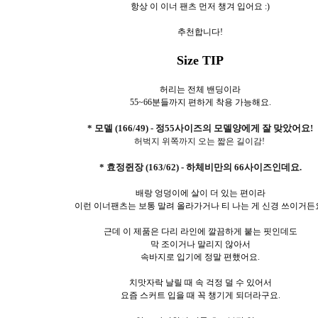
항상 이 이너 팬츠 먼저 챙겨 입어요 :)
추천합니다!
Size TIP
허리는 전체 밴딩이라
55~66분들까지 편하게 착용 가능해요.
* 모델 (166/49) - 정55사이즈의 모델양에게 잘 맞았어요!
허벅지 위쪽까지 오는 짧은 길이감!
* 효정쥔장 (163/62) - 하체비만의 66사이즈인데요.
배랑 엉덩이에 살이 더 있는 편이라
이런 이너팬츠는 보통 말려 올라가거나 티 나는 게 신경 쓰이거든
근데 이 제품은 다리 라인에 깔끔하게 붙는 핏인데도
막 조이거나 말리지 않아서
속바지로 입기에 정말 편했어요.
치맛자락 날릴 때 속 걱정 덜 수 있어서
요즘 스커트 입을 때 꼭 챙기게 되더라구요.