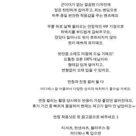
군더더기 없는 깔끔한 디자인에
앞은 탄탄하게 잡아주고, 뒤는 밴딩으로
하루 종일 편안한 착용감을 주는 팬츠예요.
무릎 위로 살짝 올라오는 안정적인 4부 기장으로
허벅지를 부드럽게 감싸주구요,
앉았다 일어나도 핏이 흐트러지지 않아
핏이 예쁘게 유지돼요.
핏만큼 소재도 마음에 드실 거예요!
도톰한 코튼 100% 데님이라
형태감 있게 덜어지고,
변형없이 오래 입을 수 있어요.
연청과 진청 컬러 둘 다
어디에나 잘 어울려서 다양한 상의와 매치하기 좋으실 거예요.
연청 컬러는 촬영 당시에도 반응이 가장 좋았던 컬러인데요,
휴가 기간 중 빠르게 품절되어 현재는 재고가 얼마 안 남았어요ㅠ
연청 착용샷은 핏 참고용으로 봐주세요 :)
티셔츠, 린넨셔츠, 블라우스 등
어디에나 툭 입으면