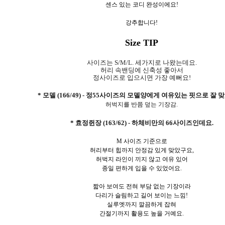
센스 있는 코디 완성이에요!
강추합니다!
Size TIP
사이즈는 S/M/L. 세가지로 나왔는데요.
허리 속밴딩에 신축성 좋아서
정사이즈로 입으시면 가장 예뻐요!
* 모델 (166/49) - 정55사이즈의 모델양에게 여유있는 핏으로 잘 
허벅지를 반쯤 덮는 기장감.
* 효정쥔장 (163/62) - 하체비만의 66사이즈인데요.
M 사이즈 기준으로
허리부터 힙까지 안정감 있게 맞았구요,
허벅지 라인이 끼지 않고 여유 있어
종일 편하게 입을 수 있었어요.
짧아 보여도 전혀 부담 없는 기장이라
다리가 슬림하고 길어 보이는 느낌!
실루엣까지 깔끔하게 잡혀
간절기까지 활용도 높을 거예요.