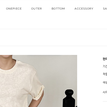
ONEPIECE
OUTER
BOTTOM
ACCESSORY
S
판
기
적
색
사