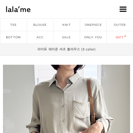
TEE
BLOUSE
KNIT
ONEPIECE
OUTER
BOTTOM
ACC
SALE
ONLY YOU
GIFT
라이트 레이온 셔츠 블라우스 (3 color)