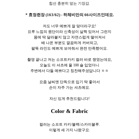
힙선 충분히 덮는 기장감.
* 효정쥔장 (163/62) - 하체비만의 66사이즈인데요.
저도 너무 예쁘게 잘 맞더라구요!
요루 느낌의 원단이라 신축성이 살짝 있어서 그런지
몸에 딱 달라붙지 않고 자연스럽게 떨어져서
배 나온 부분도 깔끔하게 커버되고,
팔뚝 라인도 예쁘게 보여줘서 완전 만족했어요.
촬영 끝나고 저는 소프트카키 컬러 바로 쟁였는데요,
오늘도 이 셔츠에 울 100 숄 입었더니
주변에서 다들 예쁘다고 칭찬해주셨답니다 ㅎㅎ
요즘 날씨엔 단독으로 입기 딱 좋아서
손이 자주 가는 셔츠예요.
자신 있게 추천드립니다!
Color & Fabric
컬러는 소프트 카키/블랙/스카이블루.
이렇게 세
가지 나왔구요.