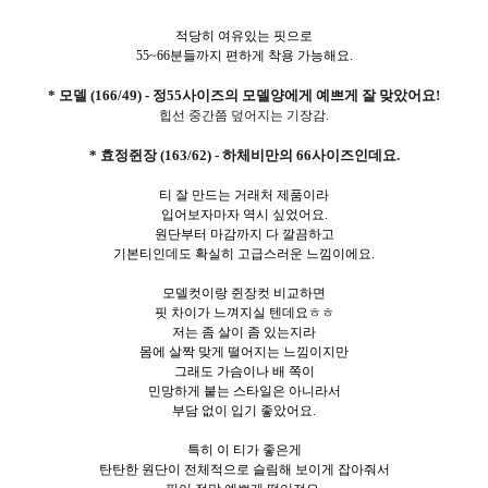
적당히 여유있는 핏으로
55~66분들까지 편하게 착용 가능해요.
* 모델 (166/49) - 정55사이즈의 모델양에게 예쁘게 잘 맞았어요!
힙선 중간쯤 덮어지는 기장감.
* 효정쥔장 (163/62) - 하체비만의 66사이즈인데요.
티 잘 만드는 거래처 제품이라
입어보자마자 역시 싶었어요.
원단부터 마감까지 다 깔끔하고
기본티인데도 확실히 고급스러운 느낌이에요.
모델컷이랑 쥔장컷 비교하면
핏 차이가 느껴지실 텐데요ㅎㅎ
저는 좀 살이 좀 있는지라
몸에 살짝 맞게 떨어지는 느낌이지만
그래도 가슴이나 배 쪽이
민망하게 붙는 스타일은 아니라서
부담 없이 입기 좋았어요.
특히 이 티가 좋은게
탄탄한 원단이 전체적으로 슬림해 보이게 잡아줘서