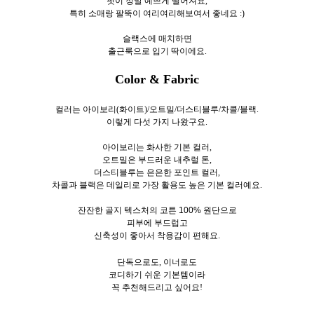
핏이 정말 예쁘게 떨어져요,
특히 소매랑 팔뚝이 여리여리해보여서 좋네요 :)
슬랙스에 매치하면
출근룩으로 입기 딱이에요.
Color & Fabric
컬러는 아이보리(화이트)/오트밀/더스티블루/차콜/블랙.
이렇게 다섯
가지 나왔구요.
아이보리는 화사한 기본 컬러,
오트밀은 부드러운 내추럴 톤,
더스티블루는 은은한 포인트 컬러,
차콜과 블랙은 데일리로 가장 활용도 높은 기본 컬러예요.
잔잔한 골지 텍스처의 코튼 100% 원단으로
피부에 부드럽고
신축성이 좋아서 착용감이 편해요.
단독으로도, 이너로도
코디하기 쉬운 기본템이라
꼭 추천해드리고 싶어요!