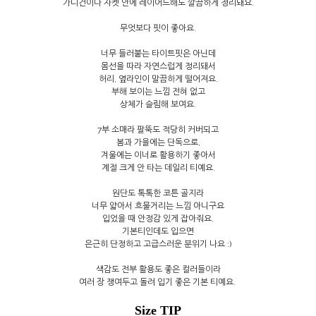
가디건이나 자켓 안에 레이어드해도 깔끔하게 정리돼요.
무엇보다 핏이 좋아요.
너무 들러붙는 타이트핏은 아닌데
몸선을 따라 자연스럽게 정리돼서
허리, 옆라인이 말끔하게 떨어져요.
부해 보이는 느낌 전혀 없고
상체가 슬림해 보여요.
7부 소매라 팔뚝도 적당히 커버되고
봄과 가을에는 단독으로,
겨울에는 이너로 활용하기 좋아서
계절 크게 안 타는 데일리 티예요.
원단도 톡톡한 코튼 골지라
너무 얇아서 흐물거리는 느낌 아니구요
입었을 때 안정감 있게 잡아줘요.
기본티인데도 입으면
은근히 단정하고 고급스러운 분위기 나요 :)
색감도 전부 활용도 좋은 컬러들이라
여러 장 쟁여두고 돌려 입기 좋은 기본 티예요.
Size TIP