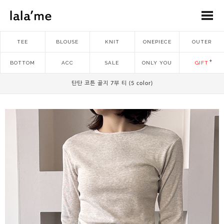
TEE
BLOUSE
KNIT
ONEPIECE
OUTER
BOTTOM
ACC
SALE
ONLY YOU
GIFT
탄탄 코튼 골지 7부 티 (5 color)