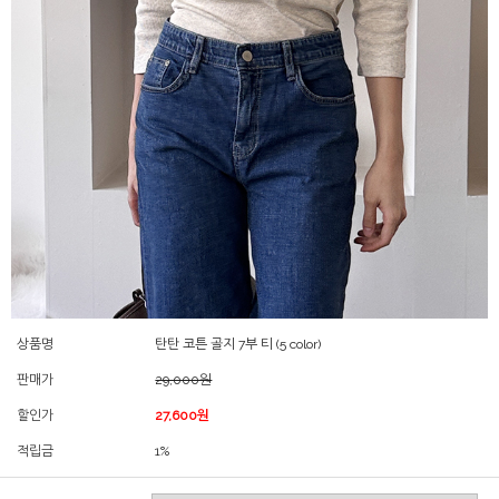
상품명
탄탄 코튼 골지 7부 티 (5 color)
판매가
29,000원
할인가
27,600원
적립금
1%