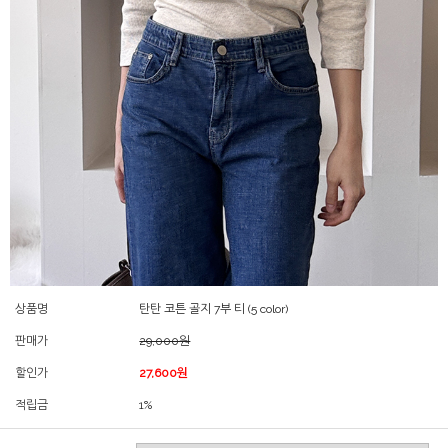
상품명
탄탄 코튼 골지 7부 티 (5 color)
판매가
29,000원
할인가
27,600원
적립금
1%