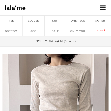
TEE
BLOUSE
KNIT
ONEPIECE
OUTER
BOTTOM
ACC
SALE
ONLY YOU
GIFT
탄탄 코튼 골지 7부 티 (5 color)