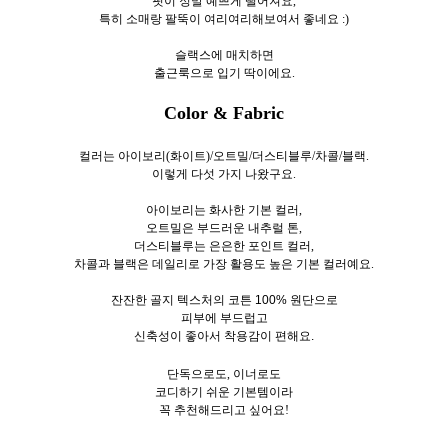
핏이 정말 예쁘게 떨어져요,
특히 소매랑 팔뚝이 여리여리해보여서 좋네요 :)
슬랙스에 매치하면
출근룩으로 입기 딱이에요.
Color & Fabric
컬러는 아이보리(화이트)/오트밀/더스티블루/차콜/블랙.
이렇게 다섯
가지 나왔구요.
아이보리는 화사한 기본 컬러,
오트밀은 부드러운 내추럴 톤,
더스티블루는 은은한 포인트 컬러,
차콜과 블랙은 데일리로 가장 활용도 높은 기본 컬러예요.
잔잔한 골지 텍스처의 코튼 100% 원단으로
피부에 부드럽고
신축성이 좋아서 착용감이 편해요.
단독으로도, 이너로도
코디하기 쉬운 기본템이라
꼭 추천해드리고 싶어요!