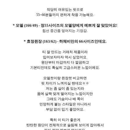
적당히 여유있는 핏으로
55~66분들까지 편하게 착용 가능해요.
* 모델 (166/49) - 정55사이즈의 모델양에게 예쁘게 잘 맞았어요!
힙선 중간쯤 덮어지는 기장감.
* 효정쥔장 (163/62) - 하체비만의 66사이즈인데요.
티 잘 만드는 거래처 제품이라
입어보자마자 역시 싶었어요.
원단부터 마감까지 다 깔끔하고
기본티인데도 확실히 고급스러운 느낌이에요.
모델컷이랑 쥔장컷 비교하면
핏 차이가 느껴지실 텐데요ㅎㅎ
저는 좀 살이 좀 있는지라
몸에 살짝 맞게 떨어지는 느낌이지만
그래도 가슴이나 배 쪽이
민망하게 붙는 스타일은 아니라서
부담 없이 입기 좋았어요.
특히 이 티가 좋은게
탄탄한 원단이 전체적으로 슬림해 보이게 잡아줘서