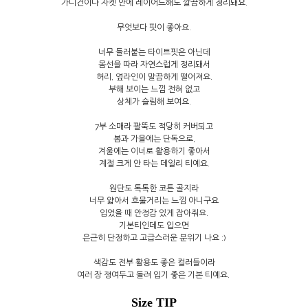
가디건이나 자켓 안에 레이어드해도 깔끔하게 정리돼요.
무엇보다 핏이 좋아요.
너무 들러붙는 타이트핏은 아닌데
몸선을 따라 자연스럽게 정리돼서
허리, 옆라인이 말끔하게 떨어져요.
부해 보이는 느낌 전혀 없고
상체가 슬림해 보여요.
7부 소매라 팔뚝도 적당히 커버되고
봄과 가을에는 단독으로,
겨울에는 이너로 활용하기 좋아서
계절 크게 안 타는 데일리 티예요.
원단도 톡톡한 코튼 골지라
너무 얇아서 흐물거리는 느낌 아니구요
입었을 때 안정감 있게 잡아줘요.
기본티인데도 입으면
은근히 단정하고 고급스러운 분위기 나요 :)
색감도 전부 활용도 좋은 컬러들이라
여러 장 쟁여두고 돌려 입기 좋은 기본 티예요.
Size TIP