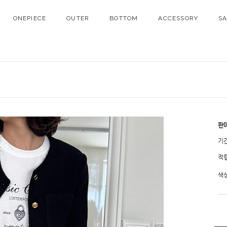
ONEPIECE
OUTER
BOTTOM
ACCESSORY
S
판
기
적
색