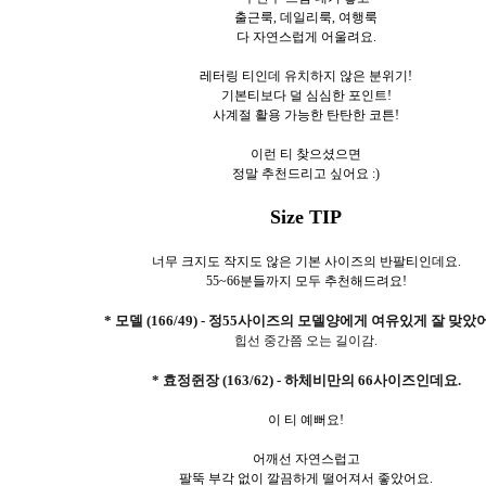
출근룩, 데일리룩, 여행룩
다 자연스럽게 어울려요.
레터링 티인데 유치하지 않은 분위기!
기본티보다 덜 심심한 포인트!
사계절 활용 가능한 탄탄한 코튼!
이런 티 찾으셨으면
정말 추천드리고 싶어요 :)
Size TIP
너무 크지도 작지도 않은 기본 사이즈의 반팔티인데요.
55~66분들까지 모두 추천해드려요!
* 모델 (166/49) - 정55사이즈의 모델양에게 여유있게 잘 맞았
힙선 중간쯤 오는 길이감.
* 효정쥔장 (163/62) - 하체비만의 66사이즈인데요.
이 티 예뻐요!
어깨선 자연스럽고
팔뚝 부각 없이 깔끔하게 떨어져서 좋았어요.