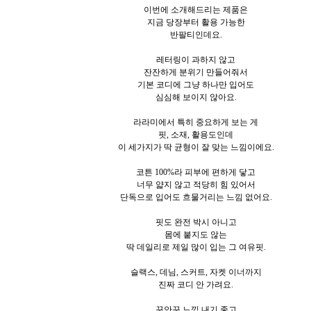
이번에 소개해드리는 제품은
지금 당장부터 활용 가능한
반팔티인데요.
레터링이 과하지 않고
잔잔하게 분위기 만들어줘서
기본 코디에 그냥 하나만 입어도
심심해 보이지 않아요.
라라미에서 특히 중요하게 보는 게
핏, 소재, 활용도인데
이 세가지가 딱 균형이 잘 맞는 느낌이에요.
코튼 100%라 피부에 편하게 닿고
너무 얇지 않고 적당히 힘 있어서
단독으로 입어도 흐물거리는 느낌 없어요.
핏도 완전 박시 아니고
몸에 붙지도 않는
딱 데일리로 제일 많이 입는 그 여유핏.
슬랙스, 데님, 스커트, 자켓 이너까지
진짜 코디 안 가려요.
꾸안꾸 느낌 내기 좋고