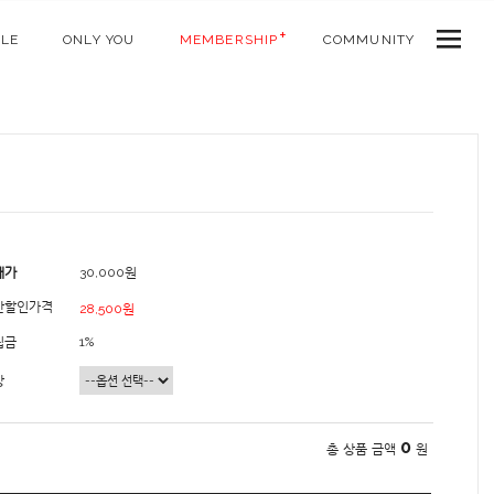
ALE
ONLY YOU
MEMBERSHIP
COMMUNITY
매가
30,000원
간할인가격
28,500원
립금
1%
상
0
총 상품 금액
원