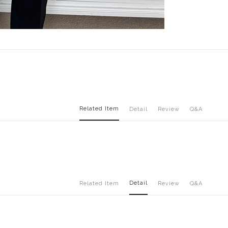
Related Item
Detail
Review
Q&A
Detail
Related Item
Review
Q&A