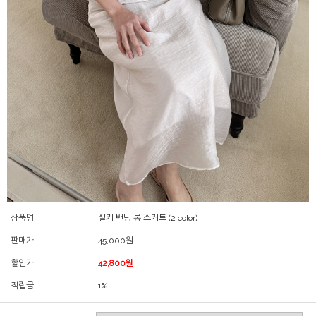
상품명
실키 밴딩 롱 스커트 (2 color)
판매가
45,000원
할인가
42,800원
적립금
1%