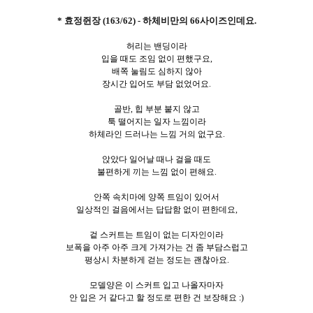
* 효정쥔장 (163/62) - 하체비만의 66사이즈인데요.
허리는 밴딩이라
입을 때도 조임 없이 편했구요,
배쪽 눌림도 심하지 않아
장시간 입어도 부담 없었어요.
골반, 힙 부분 붙지 않고
툭 떨어지는 일자 느낌이라
하체라인 드러나는 느낌 거의 없구요.
앉았다 일어날 때나 걸을 때도
불편하게 끼는 느낌 없이 편해요.
안쪽 속치마에 양쪽 트임이 있어서
일상적인 걸음에서는 답답함 없이 편한데요,
겉 스커트는 트임이 없는 디자인이라
보폭을 아주 아주 크게 가져가는 건 좀 부담스럽고
평상시 차분하게 걷는 정도는 괜찮아요.
모델양은 이 스커트 입고 나올자마자
안 입은 거 같다고 할 정도로 편한 건 보장해요 :)