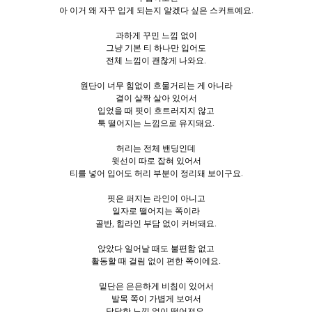
아 이거 왜 자꾸 입게 되는지 알겠다 싶은 스커트예요.
과하게 꾸민 느낌 없이
그냥 기본 티 하나만 입어도
전체 느낌이 괜찮게 나와요.
원단이 너무 힘없이 흐물거리는 게 아니라
결이 살짝 살아 있어서
입었을 때 핏이 흐트러지지 않고
툭 떨어지는 느낌으로 유지돼요.
허리는 전체 밴딩인데
윗선이 따로 잡혀 있어서
티를 넣어 입어도 허리 부분이 정리돼 보이구요.
핏은 퍼지는 라인이 아니고
일자로 떨어지는 쪽이라
골반, 힙라인 부담 없이 커버돼요.
앉았다 일어날 때도 불편함 없고
활동할 때 걸림 없이 편한 쪽이에요.
밑단은 은은하게 비침이 있어서
발목 쪽이 가볍게 보여서
답답한 느낌 없이 떨어져요.