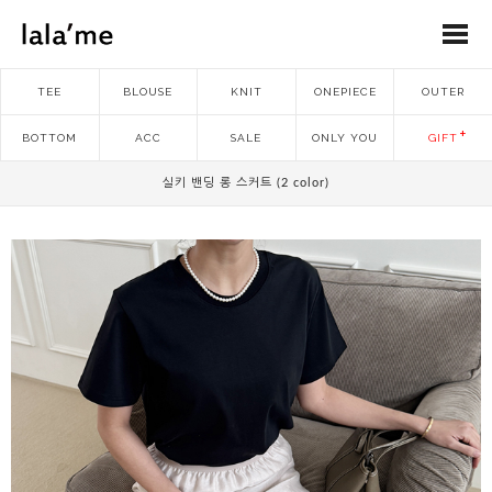
TEE
BLOUSE
KNIT
ONEPIECE
OUTER
BOTTOM
ACC
SALE
ONLY YOU
GIFT
실키 밴딩 롱 스커트 (2 color)