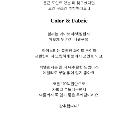
은근 포인트 있는 티 찾으셨다면
요건 무조건 추천이에요 :)
Color & Fabric
컬러는 아이보리/백멜란지.
이렇게 두
가지 나왔구요.
아이보리는 깔끔한 화이트 톤이라
프린팅이 더 또렷하게 보여서 포인트 되고,
백멜란지는 좀 더 내추럴한 느낌이라
데일리로 부담 없이 입기 좋아요.
코튼 100% 원단으로
가볍고 부드러우면서
여름까지 쭉 입기 좋은 두께감이에요.
강추합니다!