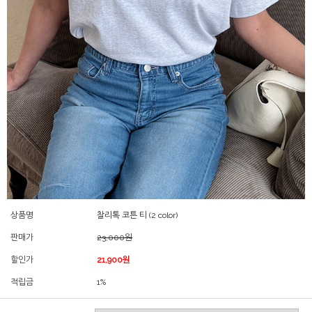
상품명
찰리톡 코튼 티 (2 color)
판매가
23,000원
할인가
21,900원
적립금
1%