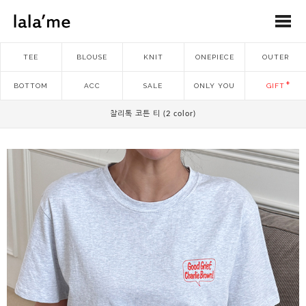
TEE
BLOUSE
KNIT
ONEPIECE
OUTER
BOTTOM
ACC
SALE
ONLY YOU
GIFT
찰리톡 코튼 티 (2 color)