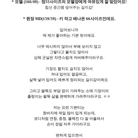
* 모델 (166/49) - 정55사이즈의 모델양에게 여유있게 잘 맞았어요!
힙선 중간쯤 덮어주는 길이감!
* 쥔장 MD(159/59) - 키 작고 배나온 66사이즈인데요.
입어보니까
딱 제가 좋아하는 기본 핏이에요.
너무 박시하지 않아서 부해 보이지 않고
그렇다고 붙지도 않아서
상체 군살은 자연스럽게 커버해주더라구요.
기장도 짧지도 길지도 않아서
꺼내 입어도 깔끔하고,
살짝 넣어 입어도 예쁘게 정리되는 길이감이에요.
그리고 팔뚝도 부담 없이 가려주는 소매 기장이라
출렁이는 팔뚝 살을 완벽하게 가려주더라구요. ㅎㅎ
저는 요런 기본티는
청바지에 제일 많이 입게 되는데,
코디처럼 연청, 중청, 블랙진 다 잘 어울려서
손이 정말 자주 가더라구요.
편하게 입으면서