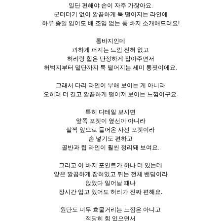
일단 편해야 손이 자주 가잖아요.
군더더기 없이 깔끔하게 툭 떨어지는 라인에
하루 종일 입어도 배 조임 없는 통 바지 소개해드려요!
통바지인데
과하게 퍼지는 느낌 전혀 없고
허리랑 힙은 단정하게 잡아주면서
허벅지부터 밑단까지 툭 떨어지는 세미 통핏이에요.
그래서 다리 라인이 부해 보이는 게 아니라
오히려 더 길고 깔끔하게 떨어져 보이는 느낌이구요.
특히 디테일 보시면
앞쪽 포켓이 옆선이 아니라
살짝 앞으로 들어온 사선 포켓이라
손 넣기도 편하고
골반과 힙 라인이 훨씬 정리돼 보여요.
그리고 이 바지 포인트가 하나 더 있는데
앞은 깔끔하게 잡혀있고 뒤는 전체 밴딩이라
앉았다 일어날 때나
장시간 입고 있어도 허리가 진짜 편해요.
원단도 너무 흐물거리는 느낌은 아니고
적당히 힘 있으면서