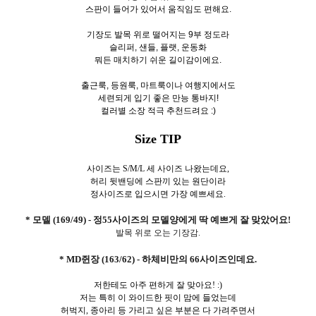
스판이 들어가 있어서 움직임도 편해요.
기장도 발목 위로 떨어지는 9부 정도라
슬리퍼, 샌들, 플랫, 운동화
뭐든 매치하기 쉬운 길이감이에요.
출근룩, 등원룩, 마트룩이나 여행지에서도
세련되게 입기 좋은 만능 통바지!
컬러별 소장 적극 추천드려요 :)
Size TIP
사이즈는 S/M/L 세 사이즈 나왔는데요,
허리 뒷밴딩에 스판끼 있는 원단이라
정사이즈로 입으시면 가장 예쁘세요.
* 모델 (169/49) - 정55사이즈의 모델양에게 딱 예쁘게 잘 맞았어요!
발목 위로 오는 기장감.
* MD쥔장 (163/62) - 하체비만의 66사이즈인데요.
저한테도 아주 편하게 잘 맞아요! :)
저는 특히 이 와이드한 핏이 맘에 들었는데
허벅지, 종아리 등 가리고 싶은 부분은 다 가려주면서