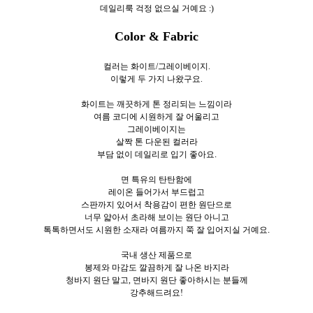
데일리룩 걱정 없으실 거예요 :)
Color & Fabric
컬러는 화이트/그레이베이지.
이렇게 두
가지 나왔구요.
화이트는 깨끗하게 톤 정리되는 느낌이라
여름 코디에 시원하게 잘 어울리고
그레이베이지는
살짝 톤 다운된 컬러라
부담 없이 데일리로 입기 좋아요.
면 특유의 탄탄함에
레이온 들어가서 부드럽고
스판까지 있어서 착용감이 편한 원단으로
너무 얇아서 초라해 보이는 원단 아니고
톡톡하면서도 시원한 소재라 여름까지 쭉 잘 입어지실 거예요.
국내 생산 제품으로
봉제와 마감도 깔끔하게 잘 나온 바지라
청바지 원단 말고,
면바지 원단 좋아하시는 분들께
강추해드려요!