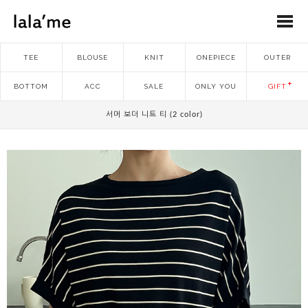
TEE
BLOUSE
KNIT
ONEPIECE
OUTER
BOTTOM
ACC
SALE
ONLY YOU
GIFT
서머 보더 니트 티 (2 color)