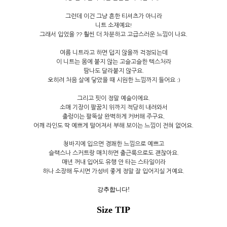
그런데 이건 그냥 흔한 티셔츠가 아니라
니트 소재예요!
그래서 입었을 ?? 훨씬 더 차분하고 고급스러운 느낌이 나요.
여름 니트라고 하면 덥지 않을까 걱정되는데
이 니트는 몸에 붙지 않는 고슬고슬한 텍스처라
땀나도 달라붙지 않구요.
오히려 처음 살에 닿았을 때 시원한 느낌까지 들어요 :)
그리고 핏이 정말 예술이에요.
소매 기장이 팔꿈치 위까지 적당히 내려와서
출렁이는 팔뚝살 완벽하게 커버해 주구요,
어깨 라인도 딱 예쁘게 떨어져서 부해 보이는 느낌이 전혀 없어요.
청바지에 입으면 경쾌한 느낌으로 예쁘고
슬랙스나 스커트랑 매치하면 출근룩으로도 괜찮아요.
매년 꺼내 입어도 유행 안 타는 스타일이라
하나 소장해 두시면 가성비 좋게 정말 잘 입어지실 거예요.
강추합니다!
Size TIP