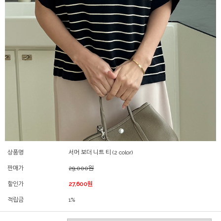
상품명
서머 보더 니트 티 (2 color)
판매가
29,000원
할인가
27,600원
적립금
1%