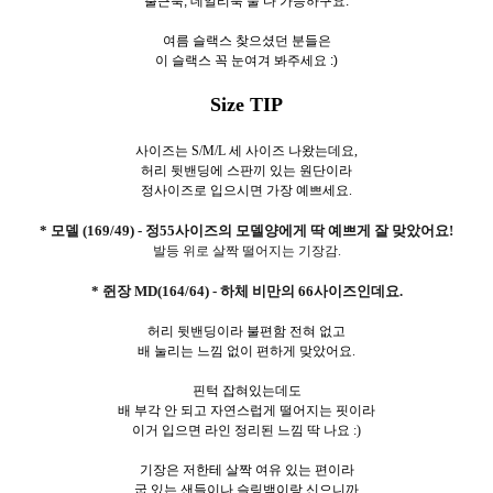
출근룩, 데일리룩 둘 다 가능하구요.
여름 슬랙스 찾으셨던 분들은
이 슬랙스 꼭 눈여겨 봐주세요 :)
Size TIP
사이즈는 S/M/L 세 사이즈 나왔는데요,
허리 뒷밴딩에 스판끼 있는 원단이라
정사이즈로 입으시면 가장 예쁘세요.
* 모델 (169/49) - 정55사이즈의 모델양에게 딱 예쁘게 잘 맞았어요!
발등 위로 살짝 떨어지는 기장감.
* 쥔장 MD(164/64) - 하체 비만의 66사이즈인데요.
허리 뒷밴딩이라 불편함 전혀 없고
배 눌리는 느낌 없이 편하게 맞았어요.
핀턱 잡혀있는데도
배 부각 안 되고 자연스럽게 떨어지는 핏이라
이거 입으면 라인 정리된 느낌 딱 나요 :)
기장은 저한테 살짝 여유 있는 편이라
굽 있는 샌들이나 슬링백이랑 신으니까