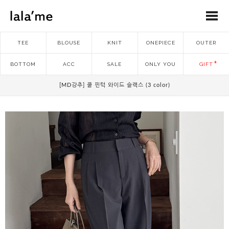
TEE
BLOUSE
KNIT
ONEPIECE
OUTER
BOTTOM
ACC
SALE
ONLY YOU
GIFT
[MD강추] 쿨 핀턱 와이드 슬랙스 (3 color)