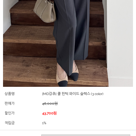
상품명
[MD강추] 쿨 핀턱 와이드 슬랙스 (3 color)
판매가
46,000원
할인가
43,700원
적립금
1%