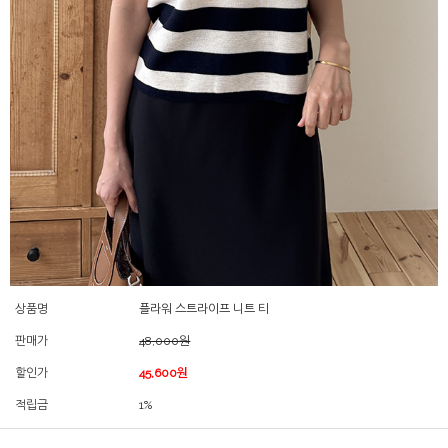
상품명
플라워 스트라이프 니트 티
판매가
48,000원
할인가
45,600원
적립금
1%