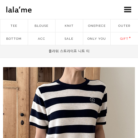
TEE
BLOUSE
KNIT
ONEPIECE
OUTER
BOTTOM
ACC
SALE
ONLY YOU
GIFT
플라워 스트라이프 니트 티