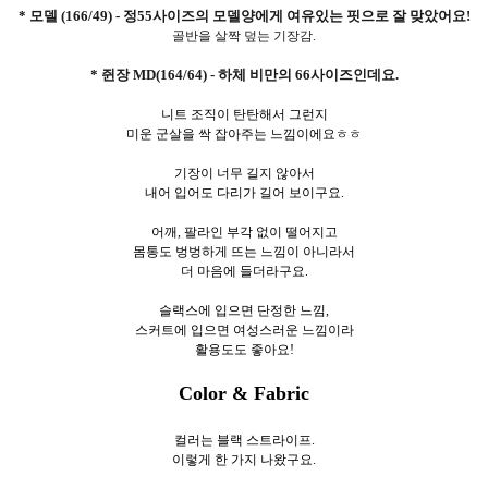
* 모델 (166/49) - 정55사이즈의 모델양에게 여유있는 핏으로 잘 맞았어요!
골반을 살짝 덮는 기장감.
* 쥔장 MD(164/64) - 하체 비만의 66사이즈인데요.
니트 조직이 탄탄해서 그런지
미운 군살을 싹 잡아주는 느낌이에요ㅎㅎ
기장이 너무 길지 않아서
내어 입어도 다리가 길어 보이구요.
어깨, 팔라인 부각 없이 떨어지고
몸통도 벙벙하게 뜨는 느낌이 아니라서
더 마음에 들더라구요.
슬랙스에 입으면 단정한 느낌,
스커트에 입으면 여성스러운 느낌이라
활용도도 좋아요!
Color & Fabric
컬러는 블랙 스트라이프.
이렇게 한
가지 나왔구요.