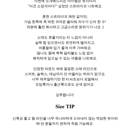
이번에 소개해드리는 아이템은 보자마자
"이건 소장각이다!" 싶었던 스트라이프 니트예요.
흔한 스트라이프 패턴 같지만,
가슴 한쪽에 콕 박힌 귀여운 플라워 자수가 신의 한 수!
덕분에 훨씬 화사하고 고급스러운 분위기가 나요 :)
소재도 흐물거리는 티 느낌이 아니라
살짝 힘 있으면서도 유연하게 떨어지고,
여름철에 입기 좋게 아주 가벼워요.
땀나도 몸에 쩍쩍 달라붙는 느낌 없이
쾌적하게 입으실 수 있는 여름용 니트예요.
단정한 라운드 넥에 깔끔한 소매 라인으로
스커트, 슬랙스, 데님까지 안 어울리는 하의가 없구요.
너무 캐주얼하기만 한 티셔츠보다 포멀해서
모임룩이나 출근룩으로도 손색 없어요.
강추합니다!
Size TIP
신축성 좋고 몸 라인을 너무 적나라하게 드러내지 않는 적당한 핏이라
66 반 분들까지 편하게 착용 가능해요.