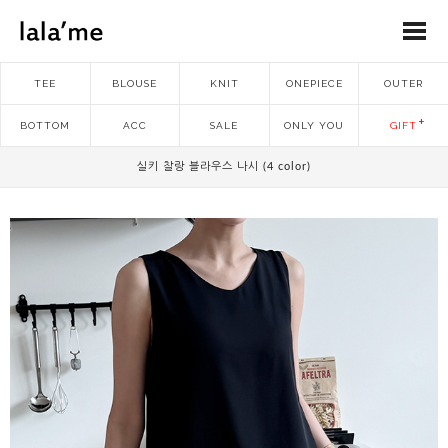
TEE
BLOUSE
KNIT
ONEPIECE
OUTER
BOTTOM
ACC
SALE
ONLY YOU
GIFT
실키 찰랑 블라우스 나시 (4 color)