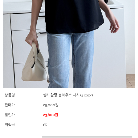
상품명
실키 찰랑 블라우스 나시 (4 color)
판매가
25,000원
할인가
23,800원
적립금
1%