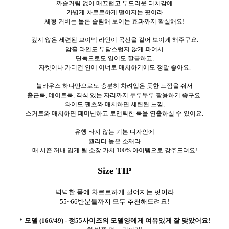
까슬거림 없이 매끄럽고 부드러운 터치감에
가볍게 차르르하게 떨어지는 핏이라
체형 커버는 물론 슬림해 보이는 효과까지 확실해요!
깊지 않은 세련된 브이넥 라인이 목선을 길어 보이게 해주구요.
암홀 라인도 부담스럽지 않게 파여서
단독으로도 입어도 깔끔하고,
자켓이나 가디건 안에 이너로 매치하기에도 정말 좋아요.
블라우스 하나만으로도 충분히 차려입은 듯한 느낌을 줘서
출근룩, 데이트룩, 격식 있는 자리까지 두루두루 활용하기 좋구요.
와이드 팬츠와 매치하면 세련된 느낌,
스커트와 매치하면 페미닌하고 로맨틱한 룩을 연출하실 수 있어요.
유행 타지 않는 기본 디자인에
퀄리티 높은 소재라
매 시즌 꺼내 입게 될 소장 가치 100% 아이템으로 강추드려요!
Size TIP
넉넉한 품에 차르르하게 떨어지는 핏이라
55~66반분들까지 모두 추천해드려요!
* 모델 (166/49) - 정55사이즈의 모델양에게 여유있게 잘 맞았어요!