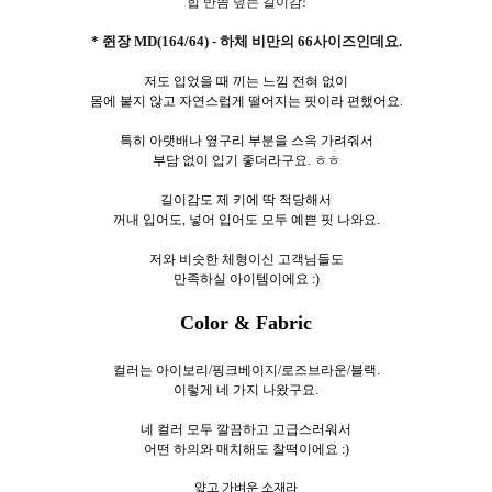
힙 반쯤 덮는 길이감!
* 쥔장 MD(164/64) - 하체 비만의 66사이즈인데요.
저도 입었을 때 끼는 느낌 전혀 없이
몸에 붙지 않고 자연스럽게 떨어지는 핏이라 편했어요.
특히 아랫배나 옆구리 부분을 스윽 가려줘서
부담 없이 입기 좋더라구요. ㅎㅎ
길이감도 제 키에 딱 적당해서
꺼내 입어도, 넣어 입어도 모두 예쁜 핏 나와요.
저와 비슷한 체형이신 고객님들도
만족하실 아이템이에요 :)
Color & Fabric
컬러는 아이보리/핑크베이지/로즈브라운/블랙.
이렇게 네
가지 나왔구요.
네 컬러 모두 깔끔하고 고급스러워서
어떤 하의와 매치해도 찰떡이에요 :)
얇고 가벼운 소재라