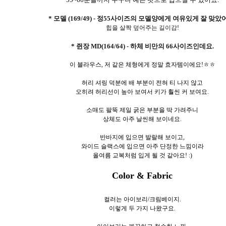
* 모델 (169/49) - 정55사이즈의 모델양에게 여유있게 잘 맞았
힙을 살짝 덮어주는 길이감!
* 쥔장 MD(164/64) - 하체 비만의 66사이즈인데요.
이 블라우스, 저 같은 체형에게 정말 효자템이에요!ㅎㅎ
허리 셔링 덕분에 배 부분이 전혀 티 나지 않고
오히려 허리선이 높아 보여서 키가 훨씬 커 보여요.
소매도 팔뚝 제일 굵은 부분을 딱 가려주니
상체도 아주 날씬해 보이네요.
반바지에 입으면 발랄해 보이고,
와이드 슬랙스에 입으면 아주 단정한 느낌이라
올여름 교복처럼 입게 될 것 같아요! :)
Color & Fabric
컬러는 아이보리/크림베이지.
이렇게 두
가지 나왔구요.