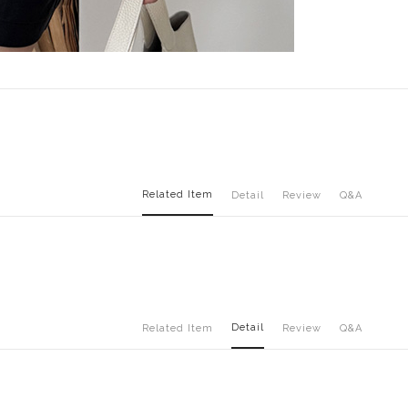
Related Item
Detail
Review
Q&A
Detail
Related Item
Review
Q&A