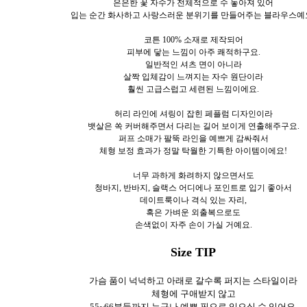
은은한 꽃 자수가 전체적으로 수 놓아져 있어
입는 순간 화사하고 사랑스러운 분위기를 만들어주는 블라우스예
코튼 100% 소재로 제작되어
피부에 닿는 느낌이 아주 쾌적하구요.
일반적인 셔츠 면이 아니라
살짝 입체감이 느껴지는 자수 원단이라
훨씬 고급스럽고 세련된 느낌이에요.
허리 라인에 셔링이 잡힌 페플럼 디자인이라
뱃살은 쏙 커버해주면서 다리는 길어 보이게 연출해주구요.
퍼프 소매가 팔뚝 라인을 예쁘게 감싸줘서
체형 보정 효과가 정말 탁월한 기특한 아이템이에요!
너무 과하게 화려하지 않으면서도
청바지, 반바지, 슬랙스 어디에나 포인트로 입기 좋아서
데이트룩이나 격식 있는 자리,
혹은 가벼운 외출복으로도
손색없이 자주 손이 가실 거예요.
Size TIP
가슴 품이 넉넉하고 아래로 갈수록 퍼지는 스타일이라
체형에 구애받지 않고
55~66분들까지 누구나 예쁜 핏으로 입으실 수 있어요.