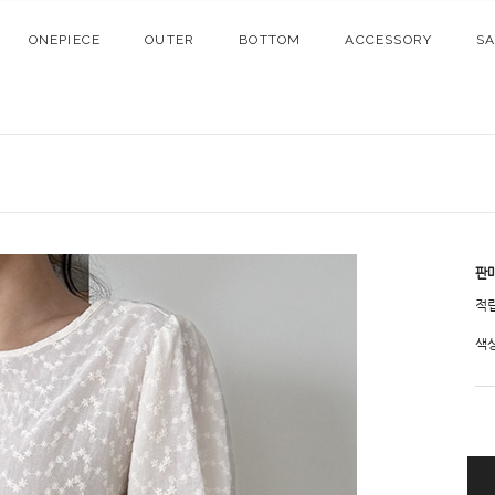
ONEPIECE
OUTER
BOTTOM
ACCESSORY
S
판
적
색