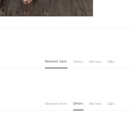
Related Item
Detail
Review
Q&A
Detail
Related Item
Review
Q&A