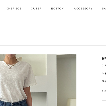
ONEPIECE
OUTER
BOTTOM
ACCESSORY
S
판
기
적
색
사