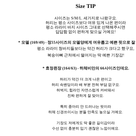
Size TIP
사이즈는 S/M/L. 세가지로 나왔구요.
허리는 평소 사이즈보다 여유 있게 나온 편이라
평소 라라미 바지 사이즈 그대로 선택해주시면
답답함 없이 편하게 맞으실 거예요!
* 모델 (169/49) - 정55사이즈의 모델양에게 여유롭고 예쁜 핏으로 
평소 라라미 청바지들보다는 약간 허리가 크다고 했구요,
복숭아뼈 근처에서 떨어지는 딱 예쁜 기장감!
* 효정쥔장 (164/63) - 하체비만의 66사이즈인데요.
허리가 약간 더 크게 나온 편이고
허리 속밴딩이라 배 부분 전혀 부담 없구요.
허벅지, 힙라인 자연스럽게 커버돼서
진짜 편하게 잘 맞아요.
특히 종아리 안 드러나는 핏이라
하체 신경쓰이시는 분들 만족도 높으실 거예요.
기장도 저에게도 딱 좋은 길이감이라
수선 없이 충분히 입기 괜찮은 느낌이에요.