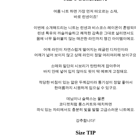
여름 니트 하면 가장 먼저 떠오르는 소재,
바로 린넨이죠!
이번에 소개해드리는 니트는 린넨과 비스코스 레이온이 혼방되
린넨 특유의 까슬까슬하고 쾌적한 감촉은 그대로 살리면서도
몸에 너무 들러붙지 않는 매끈한 라인까지 챙긴 아이템이에요.
어깨 라인이 자연스럽게 떨어지는 레글런 디자인이라
어깨가 넓어 보이지 않고 상체 라인이 정말 여리여리해 보이구요
소매와 밑단의 시보리가 탄탄하게 잡아주어
바지 안에 넣어 입지 않아도 핏이 딱 예쁘게 고정돼요.
적당한 비침이 있는 얇은 두께감이라 통기성이 정말 좋아서
한여름까지 시원하게 입으실 수 있구요.
데님이나 슬랙스는 물론
코디컷처럼 롱스커트와 매치하면
격식 있는 자리에서도 충분히 빛을 발할 고급스러운 니트예요.
강추합니다!
Size TIP