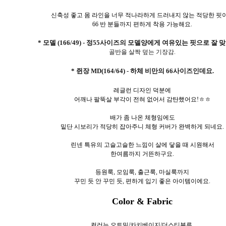
신축성 좋고 몸 라인을 너무 적나라하게 드러내지 않는 적당한 핏
66 반 분들까지 편하게 착용 가능해요.
* 모델 (166/49) - 정55사이즈의 모델양에게 여유있는 핏으로 잘 
골반을 살짝 덮는 기장감.
* 쥔장 MD(164/64) - 하체 비만의 66사이즈인데요.
레글런 디자인 덕분에
어깨나 팔뚝살 부각이 전혀 없어서 감탄했어요!ㅎㅎ
배가 좀 나온 체형임에도
밑단 시보리가 적당히 잡아주니 체형 커버가 완벽하게 되네요.
린넨 특유의 고슬고슬한 느낌이 살에 닿을 때 시원해서
한여름까지 거뜬하구요.
등원룩, 모임룩, 출근룩, 마실룩까지
꾸민 듯 안 꾸민 듯, 편하게 입기 좋은 아이템이에요.
Color & Fabric
컬러는 오트밀/카키베이지/더스티블루.