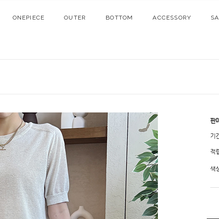
ONEPIECE
OUTER
BOTTOM
ACCESSORY
S
판
기
적
색