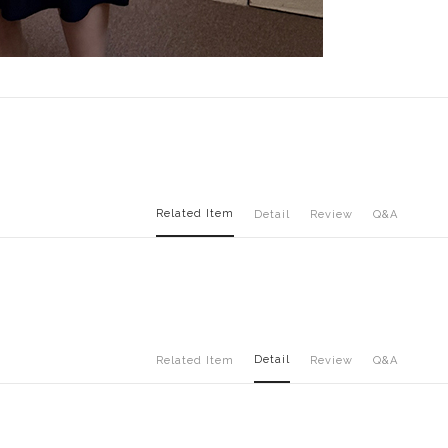
Related Item
Detail
Review
Q&A
Detail
Related Item
Review
Q&A