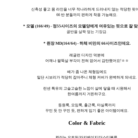
신축성 좋고 몸 라인을 너무 적나라하게 드러내지 않는 적당한 핏
66 반 분들까지 편하게 착용 가능해요.
* 모델 (166/49) - 정55사이즈의 모델양에게 여유있는 핏으로 잘 
골반을 살짝 덮는 기장감.
* 쥔장 MD(164/64) - 하체 비만의 66사이즈인데요.
레글런 디자인 덕분에
어깨나 팔뚝살 부각이 전혀 없어서 감탄했어요!ㅎㅎ
배가 좀 나온 체형임에도
밑단 시보리가 적당히 잡아주니 체형 커버가 완벽하게 되네요.
린넨 특유의 고슬고슬한 느낌이 살에 닿을 때 시원해서
한여름까지 거뜬하구요.
등원룩, 모임룩, 출근룩, 마실룩까지
꾸민 듯 안 꾸민 듯, 편하게 입기 좋은 아이템이에요.
Color & Fabric
컬러는 오트밀/카키베이지/더스티블루.