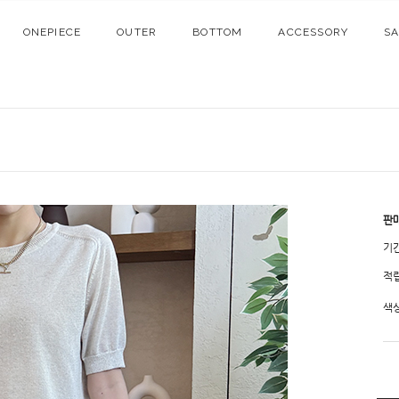
ONEPIECE
OUTER
BOTTOM
ACCESSORY
S
판
기
적
색