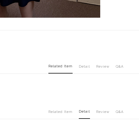
Related Item
Detail
Review
Q&A
Detail
Related Item
Review
Q&A