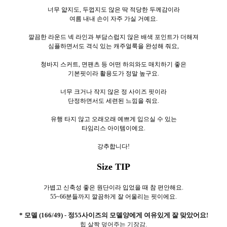
너무 얇지도, 두껍지도 않은 딱 적당한 두께감이라
여름 내내 손이 자주 가실 거예요.
깔끔한 라운드 넥 라인과 부담스럽지 않은 배색 포인트가 더해져
심플하면서도 격식 있는 캐주얼룩을 완성해 줘요,
청바지 스커트, 면팬츠 등 어떤 하의와도 매치하기 좋은
기본핏이라 활용도가 정말 높구요.
너무 크거나 작지 않은 정 사이즈 핏이라
단정하면서도 세련된 느낌을 줘요.
유행 타지 않고 오래오래 예쁘게 입으실 수 있는
타임리스 아이템이에요.
강추합니다!
Size TIP
가볍고 신축성 좋은 원단이라 입었을 때 참 편안해요.
55~66분들까지 깔끔하게 잘 어울리는 핏이에요.
* 모델 (166/49) - 정55사이즈의 모델양에게 여유있게 잘 맞았어요!
힙 살짝 덮어주는 기장감.