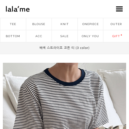
TEE
BLOUSE
KNIT
ONEPIECE
OUTER
BOTTOM
ACC
SALE
ONLY YOU
GIFT
배색 스트라이프 코튼 티 (3 color)