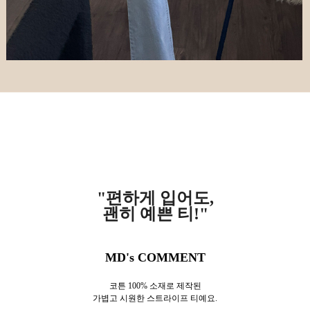
"편하게 입어도,
괜히 예쁜 티!
"
MD's COMMENT
코튼 100% 소재로 제작된
가볍고 시원한 스트라이프 티예요.