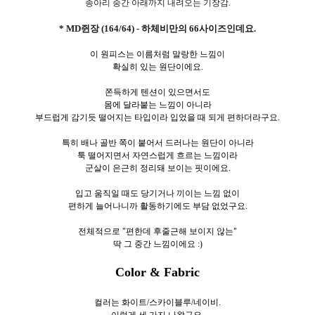
종아리 중간 아래까지 내려오는 기장감.
* MD쥔장 (164/64) - 하체비만의 66사이즈인데요.
이 원피스는 이름처럼 말랑한 느낌이
확실히 있는 원단이에요.
쫀득하게 텐션이 있으면서도
몸에 달라붙는 느낌이 아니라
부드럽게 감기듯 떨어지는 타입이라 입었을 때 되게 편하더라구요.
특히 배나 골반 쪽이 붙어서 드러나는 원단이 아니라
툭 떨어지면서 자연스럽게 흐르는 느낌이라
군살이 은근히 정리돼 보이는 핏이에요.
입고 움직일 때도 당기거나 끼이는 느낌 없이
편하게 늘어나니까 활동하기에도 부담 없었구요.
전체적으로 "편한데 후줄근해 보이지 않는"
딱 그 중간 느낌이에요 :)
Color & Fabric
컬러는 화이트/스카이블루/네이비.
이렇게 세
가지 나왔구요.