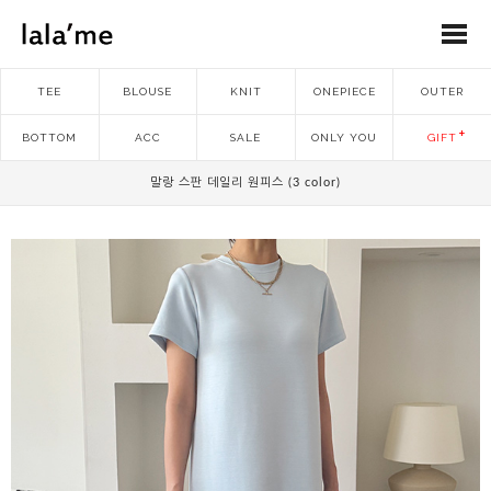
TEE
BLOUSE
KNIT
ONEPIECE
OUTER
BOTTOM
ACC
SALE
ONLY YOU
GIFT
말랑 스판 데일리 원피스 (3 color)