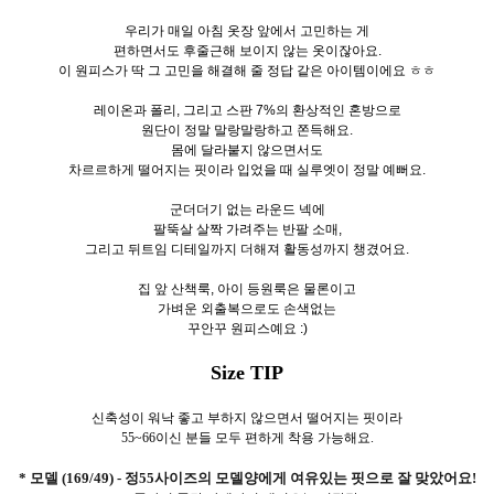
우리가 매일 아침 옷장 앞에서 고민하는 게
편하면서도 후줄근해 보이지 않는 옷이잖아요.
이 원피스가 딱 그 고민을 해결해 줄 정답 같은 아이템이에요 ㅎㅎ
레이온과 폴리, 그리고 스판 7%의 환상적인 혼방으로
원단이 정말 말랑말랑하고 쫀득해요.
몸에 달라붙지 않으면서도
차르르하게 떨어지는 핏이라 입었을 때 실루엣이 정말 예뻐요.
군더더기 없는 라운드 넥에
팔뚝살 살짝 가려주는 반팔 소매,
그리고 뒤트임 디테일까지 더해져 활동성까지 챙겼어요.
집 앞 산책룩, 아이 등원룩은 물론이고
가벼운 외출복으로도 손색없는
꾸안꾸 원피스예요 :)
Size TIP
신축성이 워낙 좋고 부하지 않으면서 떨어지는 핏이라
55~66이신 분들 모두 편하게 착용 가능해요.
* 모델 (169/49) - 정55사이즈의 모델양에게 여유있는 핏으로 잘 맞았어요!