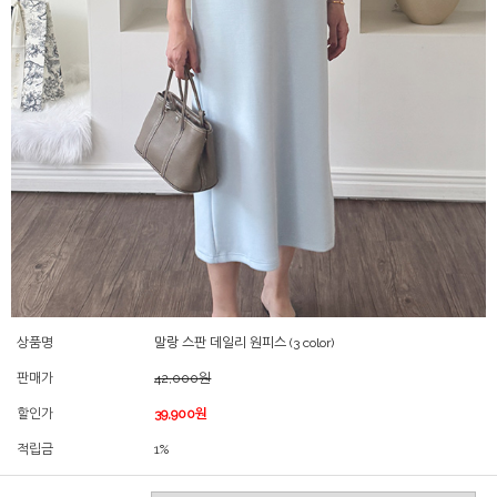
상품명
말랑 스판 데일리 원피스 (3 color)
판매가
42,000원
할인가
39,900원
적립금
1%