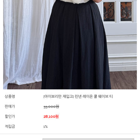
상품명
[아이보리만 재입고] 린넨 레이온 쿨 웨이브 티
판매가
33,000원
할인가
28,100원
적립금
1%