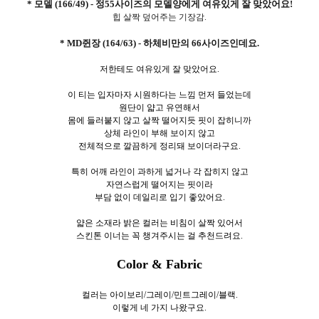
* 모델 (166/49) - 정55사이즈의 모델양에게 여유있게 잘 맞았어요!
힙 살짝 덮어주는 기장감.
* MD쥔장 (164/63) - 하체비만의 66사이즈인데요.
저한테도 여유있게 잘 맞았어요.
이 티는 입자마자 시원하다는 느낌 먼저 들었는데
원단이 얇고 유연해서
몸에 들러붙지 않고 살짝 떨어지듯 핏이 잡히니까
상체 라인이 부해 보이지 않고
전체적으로 깔끔하게 정리돼 보이더라구요.
특히 어깨 라인이 과하게 넓거나 각 잡히지 않고
자연스럽게 떨어지는 핏이라
부담 없이 데일리로 입기 좋았어요.
얇은 소재라 밝은 컬러는 비침이 살짝 있어서
스킨톤 이너는 꼭 챙겨주시는 걸 추천드려요.
Color & Fabric
컬러는 아이보리/그레이/민트그레이/블랙.
이렇게 네
가지 나왔구요.