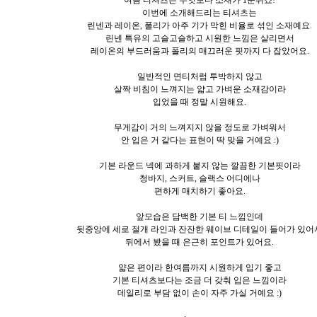
이번에 소개해드리는 티셔츠는
린넨과 레이온, 폴리가 아주 기가 막힌 비율로 섞인 소재예요.
린넨 특유의 고슬고슬하고 시원한 느낌은 살리면서
레이온의 부드러움과 폴리의 매끄러운 핏까지 다 잡았어요.
일반적인 면티처럼 투박하지 않고
살짝 비침이 느껴지는 얇고 가벼운 소재감이라
입었을 때 정말 시원해요.
무게감이 거의 느껴지지 않을 정도로 가벼워서
안 입은 거 같다는 표현이 딱 맞을 거예요 :)
기본 라운드 넥에 과하게 붙지 않는 깔끔한 기본핏이라
청바지, 스커트, 슬랙스 어디에나
편하게 매치하기 좋아요.
앞모습은 담백한 기본 티 느낌인데
뒷중앙에 세로 절개 라인과 잔잔한 웨이브 디테일이 들어가 있어
뒤에서 봤을 때 은근히 포인트가 있어요.
얇은 편이라 한여름까지 시원하게 입기 좋고
기본 티셔츠보다는 조금 더 갖춰 입은 느낌이라
데일리로 부담 없이 손이 자주 가실 거예요 :)