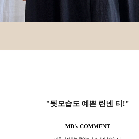
"뒷모습도 예쁜 린넨 티!
"
MD's COMMENT
여름 티셔츠는 무엇보다 소재가 1순위죠!