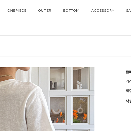
ONEPIECE
OUTER
BOTTOM
ACCESSORY
S
판
기
적
색