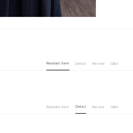
Related Item
Detail
Review
Q&A
Detail
Related Item
Review
Q&A