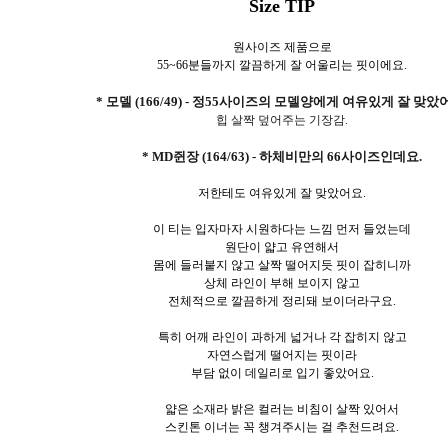
Size TIP
원사이즈 제품으로
55~66분들까지 깔끔하게 잘 어울리는 핏이에요.
* 모델 (166/49) - 정55사이즈의 모델양에게 여유있게 잘 맞았
힙 살짝 덮어주는 기장감.
* MD쥔장 (164/63) - 하체비만의 66사이즈인데요.
저한테도 여유있게 잘 맞았어요.
이 티는 입자마자 시원하다는 느낌 먼저 들었는데
원단이 얇고 유연해서
몸에 들러붙지 않고 살짝 떨어지듯 핏이 잡히니까
상체 라인이 부해 보이지 않고
전체적으로 깔끔하게 정리돼 보이더라구요.
특히 어깨 라인이 과하게 넓거나 각 잡히지 않고
자연스럽게 떨어지는 핏이라
부담 없이 데일리로 입기 좋았어요.
얇은 소재라 밝은 컬러는 비침이 살짝 있어서
스킨톤 이너는 꼭 챙겨주시는 걸 추천드려요.