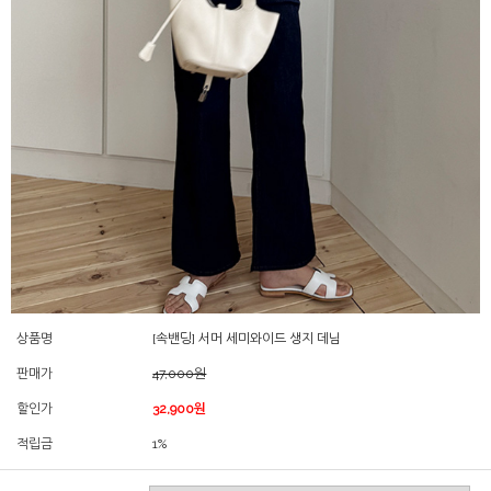
상품명
[속밴딩] 서머 세미와이드 생지 데님
판매가
47,000원
할인가
32,900원
적립금
1%