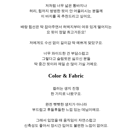
저처럼 너무 넓은 통바지나
허리, 힙까지 벙벙한 핏이 안 어울리시는 분들께
이 바지를 꼭 추천드리고 싶어요,
배랑 힙선은 딱 잡아주면서 허벅지부터 여유 있게 떨어지는
요 핏이 정말 최고거든요!
저에게도 수선 없이 길이감 딱 예쁘게 맞았구요.
너무 와이드한 건 부담스럽고
그렇다고 슬림핏은 싫으신 분들
딱 중간 핏이라 제일 손 많이 가실 거예요.
Color & Fabric
컬러는 생지 진청
한 가지로 나왔구요.
완전 빳빳한 생지가 아니라
부드럽고 후들후들한 느낌 있는 데님이에요.
그래서 입었을 때 움직임이 자연스럽고
신축성도 좋아서 장시간 입어도 불편한 느낌이 없어요.